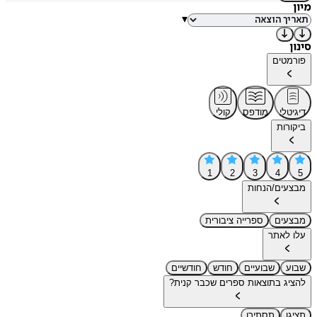
מיון
▾
סינון
פורמטים
דיגיטלי
מודפס
קולי
ביקורות
1
2
3
4
5
מבצעים/הנחות
מבצעים
ספרייה ציבורית
עלו לאתר
שבוע
שבועיים
חודש
חודשיים
להציג בתוצאות ספרים שכבר קנית?
תציגו
תסתירו