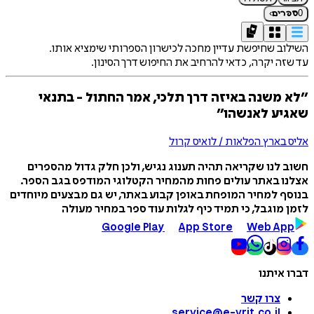
›
0
ספרים
השילוב שחיפשת עדיין מחכה לכישרון הספרותי שימציא אותו.
עד שזה יקרה, כדאי להרחיב את החיפוש דרך הסינון.
״לא משנה באיזה דרך תלכי, אמר החתול - בתנאי
שאגיע לאנשהו״
אליס בארץ הפלאות / לואיס קרול
חשוב לנו שקריאה תהיה תענוג נגיש, ולכן חלק גדול מהספרים
אצלנו באתר עולים פחות מהמחיר הקטלוגי המודפס בגב הספר.
בנוסף למחיר המופחת באופן קבוע באתר, יש גם מבצעים מיוחדים
לזמן מוגבל, כי תמיד כיף לגלות עוד ספר במחיר מעולה
Google Play
App Store
Web App
דברו איתנו
צרו קשר
service@e-vrit.co.il