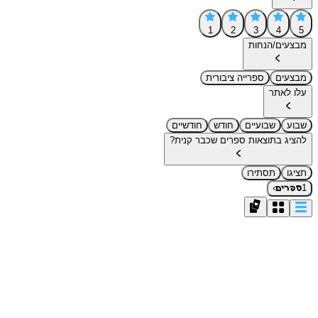
1
2
3
4
5
מבצעים/הנחות
מבצעים
ספרייה ציבורית
עלו לאתר
שבוע
שבועיים
חודש
חודשיים
להציג בתוצאות ספרים שכבר קנית?
תציגו
תסתירו
›
1
ספרים