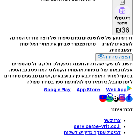
דיגיטלי
מתנה
₪
36
דרך עיניהן של שלוש נשים נפרם סיפורו של רוצח סדרתי המחכה
להוצאתו להורג – מתח מצמרר שבוחן את מחיר האלימות
והאובססיה.
הצצה מהירה
חשוב לנו שקריאה תהיה תענוג נגיש, ולכן חלק גדול מהספרים
אצלנו באתר עולים פחות מהמחיר הקטלוגי המודפס בגב הספר.
בנוסף למחיר המופחת באופן קבוע באתר, יש גם מבצעים מיוחדים
לזמן מוגבל, כי תמיד כיף לגלות עוד ספר במחיר מעולה
Google Play
App Store
Web App
דברו איתנו
צרו קשר
service@e-vrit.co.il
לביטול עסקה
כדין יש לשלוח