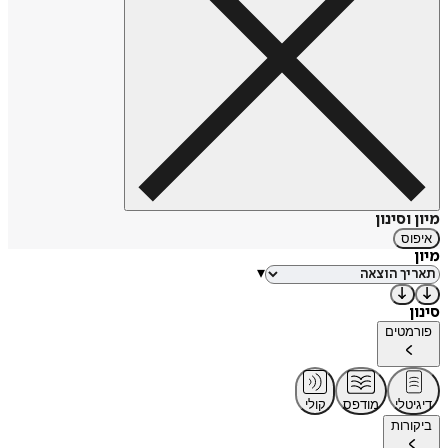
מיון וסינון
איפוס
מיון
▾
סינון
פורמטים
דיגיטלי
מודפס
קולי
ביקורות