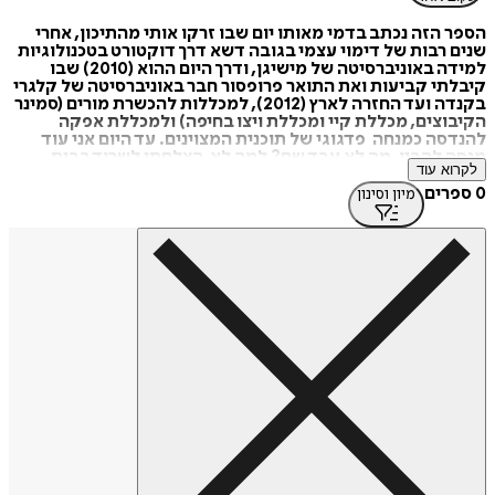
הספר הזה נכתב בדמי מאותו יום שבו זרקו אותי מהתיכון, אחרי
שנים רבות של דימוי עצמי בגובה דשא דרך דוקטורט בטכנולוגיות
למידה באוניברסיטה של מישיגן, ודרך היום ההוא (2010) שבו
קיבלתי קביעות ואת התואר פרופסור חבר באוניברסיטה של קלגרי
בקנדה ועד החזרה לארץ (2012), למכללות להכשרת מורים (סמינר
הקיבוצים, מכללת קיי ומכללת ויצו בחיפה) ולמכללת אפקה
להנדסה כמנחה פדגוגי של תוכנית המצוינים. עד היום אני עוד
מנסה להבין, מה לא עבד שם? למה לא הצלחתי לשרוד בבית
לקרוא עוד
הספר ואחר כך הפכתי תלמיד מצטיין?
וכך, שנים אחרי, עדיין פעיל, עדיין זומם מזימות בתחושה של
0 ספרים
מיון וסינון
שליחות מתוך תקווה להניע שינוי במערכת החינוך, אני גם כותב
בלוג זה עשר שנים ובו למעלה מ–180 מאמרים בשם "חינוך אחר".
לא במקרה נקרא הספר הזה ארגז החול, אני מניח שהמונח הזה
מתאר יותר מכול את אורח חיי. אני משחק, בונה, מחרב, בונה שוב.
אני מזמין חברים לארגז החול, בונים ביחד, גדלים יחד... תמיד
הייתי בארגז החול ומקווה להיות בו עוד שנים רבות – זה סם החיים
שלי.