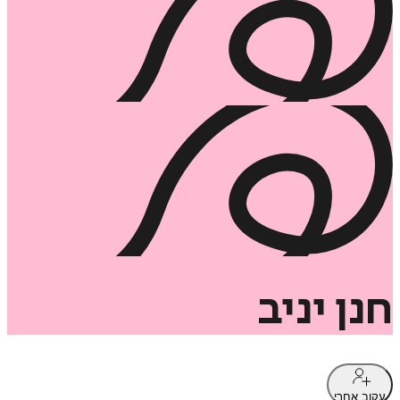
חנן
יניב
עקוב אחרי