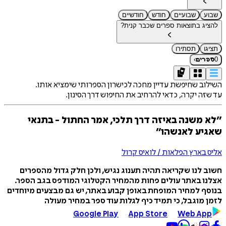
שבוע
שבועיים
חודש
חודשיים
להציג בתוצאות ספרים שכבר קנית?
תציגו
תסתירו
›
0
ספרים
השילוב שחיפשת עדיין מחכה לכישרון הספרותי שימציא אותו.
עד שזה יקרה, כדאי להרחיב את החיפוש דרך הסינון.
״לא משנה באיזה דרך תלכי, אמר החתול - בתנאי
שאגיע לאנשהו״
אליס בארץ הפלאות / לואיס קרול
חשוב לנו שקריאה תהיה תענוג נגיש, ולכן חלק גדול מהספרים
אצלנו באתר עולים פחות מהמחיר הקטלוגי המודפס בגב הספר.
בנוסף למחיר המופחת באופן קבוע באתר, יש גם מבצעים מיוחדים
לזמן מוגבל, כי תמיד כיף לגלות עוד ספר במחיר מעולה
Google Play
App Store
Web App