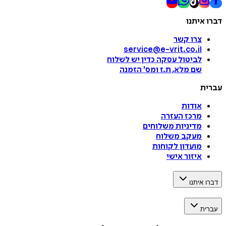
דברו איתנו
צרו קשר
service@e-vrit.co.il
לביטול עסקה
כדין יש לשלוח
שם מלא, ת.ז ומס
'
הזמנה
עברית
אודות
מרכז העזרה
מדיניות משלוחים
מעקב משלוח
מועדון לקוחות
איזור אישי
דברו איתנו
עברית