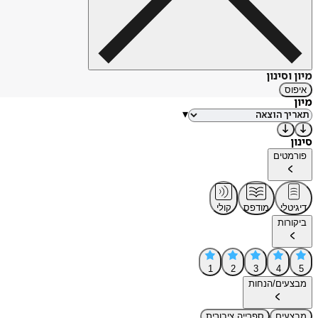
מיון וסינון
איפוס
מיון
▾
סינון
פורמטים
דיגיטלי
מודפס
קולי
ביקורות
1
2
3
4
5
מבצעים/הנחות
מבצעים
ספרייה ציבורית