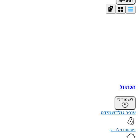
›
1
ספרים
הכרגול
לשמור לי
עופר גולדשמידט
פעוטות וילדי גן