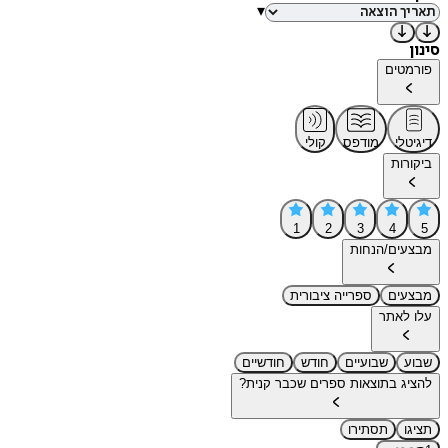
▾
סינון
פורמטים
דיגיטלי
מודפס
קולי
ביקורות
1
2
3
4
5
מבצעים/הנחות
מבצעים
ספרייה ציבורית
עלו לאתר
שבוע
שבועיים
חודש
חודשיים
להציג בתוצאות ספרים שכבר קנית?
תציגו
תסתירו