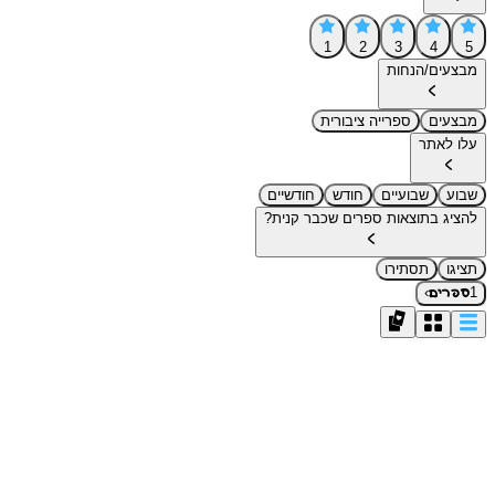
1
2
3
4
5
מבצעים/הנחות
מבצעים
ספרייה ציבורית
עלו לאתר
שבוע
שבועיים
חודש
חודשיים
להציג בתוצאות ספרים שכבר קנית?
תציגו
תסתירו
›
1
ספרים