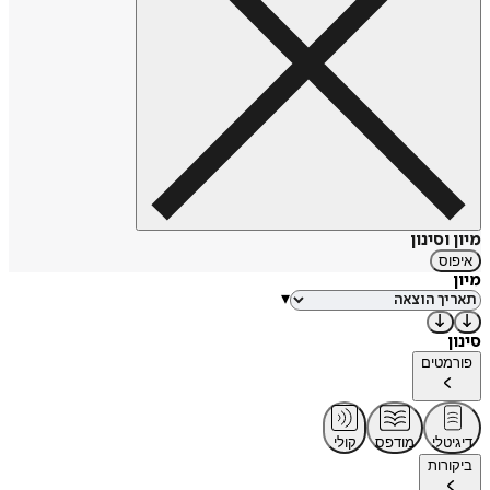
מיון וסינון
איפוס
מיון
▾
סינון
פורמטים
דיגיטלי
מודפס
קולי
ביקורות