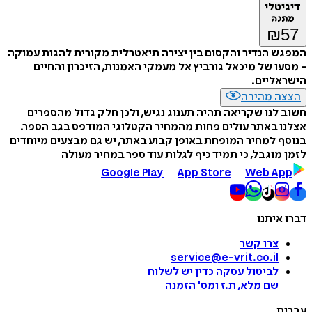
דיגיטלי
מתנה
₪
57
המפגש הנדיר והקסום בין יצירה תיאטרלית מקורית להגות עמוקה
- מסעו של מיכאל גורביץ אל מעמקי האמנות, הזיכרון והחיים
הישראליים.
הצצה מהירה
חשוב לנו שקריאה תהיה תענוג נגיש, ולכן חלק גדול מהספרים
אצלנו באתר עולים פחות מהמחיר הקטלוגי המודפס בגב הספר.
בנוסף למחיר המופחת באופן קבוע באתר, יש גם מבצעים מיוחדים
לזמן מוגבל, כי תמיד כיף לגלות עוד ספר במחיר מעולה
Google Play
App Store
Web App
דברו איתנו
צרו קשר
service@e-vrit.co.il
לביטול עסקה
כדין יש לשלוח
שם מלא, ת.ז ומס
'
הזמנה
עברית