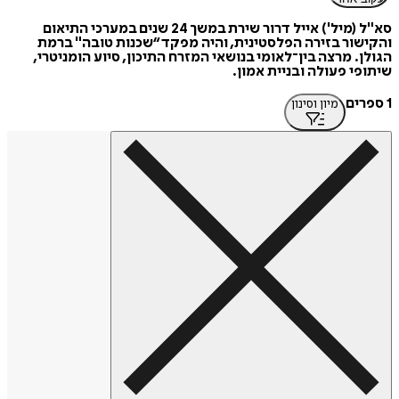
סא"ל (מיל') אייל דרור שירת במשך 24 שנים במערכי התיאום
והקישור בזירה הפלסטינית, והיה מפקד “שכנות טובה" ברמת
הגולן. מרצה בין־לאומי בנושאי המזרח התיכון, סיוע הומניטרי,
שיתופי פעולה ובניית אמון.
1 ספרים
מיון וסינון