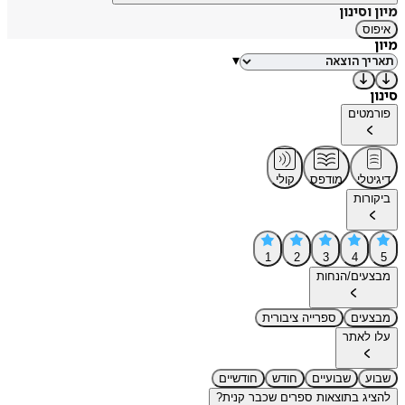
מיון וסינון
איפוס
מיון
▾
סינון
פורמטים
דיגיטלי
מודפס
קולי
ביקורות
1
2
3
4
5
מבצעים/הנחות
מבצעים
ספרייה ציבורית
עלו לאתר
שבוע
שבועיים
חודש
חודשיים
להציג בתוצאות ספרים שכבר קנית?