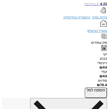
4.33
(
3
ביקורות
)
פרוזה מקור
היסטוריה ופוליטיקה
משרד הביטחון
216
עמודים
יוני
2023
דיגיטלי
₪
44
קולי
₪
44
מודפס
₪
78.4
הוספה
לסל