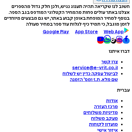
חשוב לנו שקריאה תהיה תענוג נגיש, ולכן חלק גדול מהספרים
אצלנו באתר עולים פחות מהמחיר הקטלוגי המודפס בגב הספר.
בנוסף למחיר המופחת באופן קבוע באתר, יש גם מבצעים מיוחדים
לזמן מוגבל, כי תמיד כיף לגלות עוד ספר במחיר מעולה
Google Play
App Store
Web App
דברו איתנו
צרו קשר
service@e-vrit.co.il
לביטול עסקה
כדין יש לשלוח
שם מלא, ת.ז ומס
'
הזמנה
עברית
אודות
מרכז העזרה
מדיניות משלוחים
מעקב משלוח
מועדון לקוחות
איזור אישי