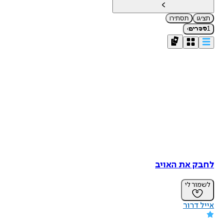
תציגו
תסתירו
›
1
ספרים
לחבק את האויב
לשמור לי
אייל דרור