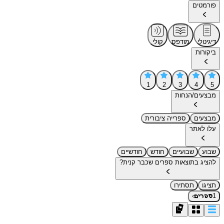
פורמטים
דיגיטלי
מודפס
קולי
ביקורות
1
2
3
4
5
מבצעים/הנחות
מבצעים
ספרייה ציבורית
עלו לאתר
שבוע
שבועיים
חודש
חודשיים
להציג בתוצאות ספרים שכבר קנית?
תציגו
תסתירו
›
1
ספרים