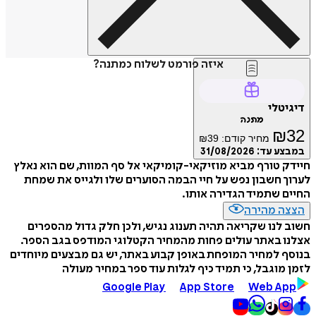
איזה פורמט לשלוח כמתנה?
דיגיטלי
מתנה
₪
32
מחיר קודם:
39
₪
במבצע עד:
31/08/2026
חיידק טורף מביא מוזיקאי-קומיקאי אל סף המוות, שם הוא נאלץ
לערוך חשבון נפש על חיי הבמה הסוערים שלו ולגייס את שמחת
החיים שתמיד הגדירה אותו.
הצצה מהירה
חשוב לנו שקריאה תהיה תענוג נגיש, ולכן חלק גדול מהספרים
אצלנו באתר עולים פחות מהמחיר הקטלוגי המודפס בגב הספר.
בנוסף למחיר המופחת באופן קבוע באתר, יש גם מבצעים מיוחדים
לזמן מוגבל, כי תמיד כיף לגלות עוד ספר במחיר מעולה
Google Play
App Store
Web App