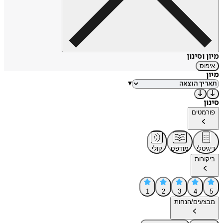
מיון וסינון
איפוס
מיון
▾
סינון
פורמטים
דיגיטלי
מודפס
קולי
ביקורות
1
2
3
4
5
מבצעים/הנחות