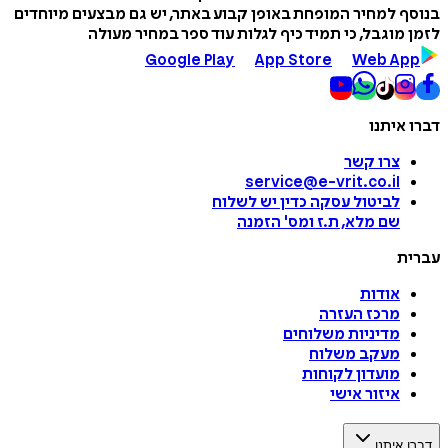
בנוסף למחיר המופחת באופן קבוע באתר, יש גם מבצעים מיוחדים
לזמן מוגבל, כי תמיד כיף לגלות עוד ספר במחיר מעולה
Google Play
App Store
Web App
דברו איתנו
צרו קשר
service@e-vrit.co.il
לביטול עסקה
כדין יש לשלוח
שם מלא, ת.ז ומס
'
הזמנה
עברית
אודות
מרכז העזרה
מדיניות משלוחים
מעקב משלוח
מועדון לקוחות
איזור אישי
דברו איתנו