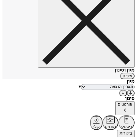
מיון וסינון
איפוס
מיון
▾
סינון
פורמטים
דיגיטלי
מודפס
קולי
ביקורות