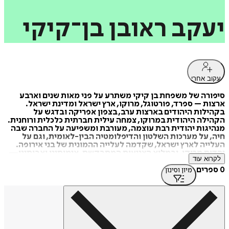
יעקב
ראובן
בן־קיקי
עקוב אחרי
סיפורה של משפחת בן קיקי משתרע על פני מאות שנים וארבע
ארצות – ספרד, פורטוגל, מרוקו, ארץ ישראל ומדינת ישראל.
בקהילות היהודים בארצות ערב, בצפון אפריקה ובדגש על
הקהילה היהודית במרוקו, צמחה עילית חברתית כלכלית ורוחנית.
מנהיגות יהודית רבת עוצמה, מעורבת ומשפיעה על החברה שבה
חיה, על מערכות השלטון והדיפלומטיה הבין-לאומית, וגם על
העלייה לארץ ישראל, שקדמה לעלייה ההמונית של בני אירופה.
יהדות מרוקו, ובמלוא הצניעות המתבקשת, אימותינו ואבותינו—
לקרוא עוד
מיקומם ההיסטורי הוא בשורה הראשונה של אנשי הרוח ואנשי
המעשה בהיסטוריוגרפיה היהודית המודרנית. החולמים
0 ספרים
מיון וסינון
והמגשימים.