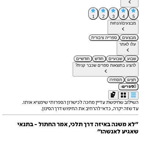
1
2
3
4
5
מבצעים/הנחות
מבצעים
ספרייה ציבורית
עלו לאתר
שבוע
שבועיים
חודש
חודשיים
להציג בתוצאות ספרים שכבר קנית?
תציגו
תסתירו
›
0
ספרים
השילוב שחיפשת עדיין מחכה לכישרון הספרותי שימציא אותו.
עד שזה יקרה, כדאי להרחיב את החיפוש דרך הסינון.
״לא משנה באיזה דרך תלכי, אמר החתול - בתנאי
שאגיע לאנשהו״