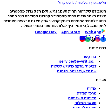
אליס בארץ הפלאות / לואיס קרול
חשוב לנו שקריאה תהיה תענוג נגיש, ולכן חלק גדול מהספרים
אצלנו באתר עולים פחות מהמחיר הקטלוגי המודפס בגב הספר.
בנוסף למחיר המופחת באופן קבוע באתר, יש גם מבצעים מיוחדים
לזמן מוגבל, כי תמיד כיף לגלות עוד ספר במחיר מעולה
Google Play
App Store
Web App
דברו איתנו
צרו קשר
service@e-vrit.co.il
לביטול עסקה
כדין יש לשלוח
שם מלא, ת.ז ומס
'
הזמנה
עברית
אודות
מרכז העזרה
מדיניות משלוחים
מעקב משלוח
מועדון לקוחות