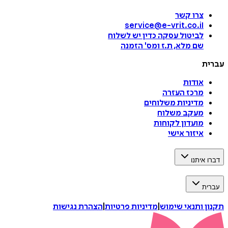
צרו קשר
service@e-vrit.co.il
לביטול עסקה
כדין יש לשלוח
שם מלא, ת.ז ומס
'
הזמנה
עברית
אודות
מרכז העזרה
מדיניות משלוחים
מעקב משלוח
מועדון לקוחות
איזור אישי
דברו איתנו
עברית
תקנון ותנאי שימוש
|
מדיניות פרטיות
|
הצהרת נגישות