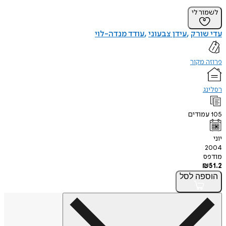
לשמור לי
עדי שורק
עידן צבעוני
עודד מנדה-לוי
פרוזה מקור
רסלינג
105
עמודים
יוני
2004
מודפס
₪
51.2
הוספה
לסל