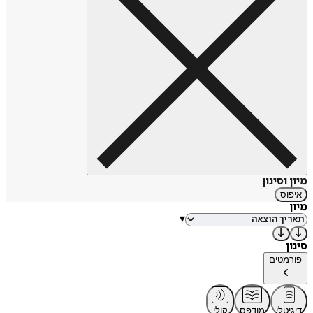
מיון וסינון
איפוס
מיון
▾
סינון
פורמטים
דיגיטלי
מודפס
קולי