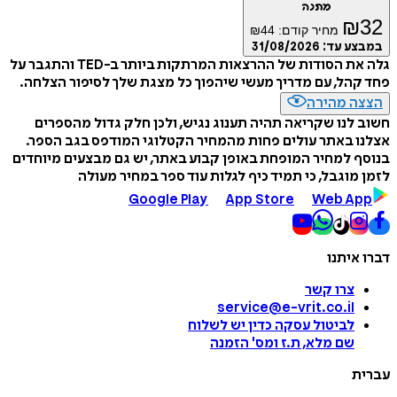
מתנה
₪
32
מחיר קודם:
44
₪
במבצע עד:
31/08/2026
גלה את הסודות של ההרצאות המרתקות ביותר ב-TED והתגבר על
פחד קהל, עם מדריך מעשי שיהפוך כל מצגת שלך לסיפור הצלחה.
הצצה מהירה
חשוב לנו שקריאה תהיה תענוג נגיש, ולכן חלק גדול מהספרים
אצלנו באתר עולים פחות מהמחיר הקטלוגי המודפס בגב הספר.
בנוסף למחיר המופחת באופן קבוע באתר, יש גם מבצעים מיוחדים
לזמן מוגבל, כי תמיד כיף לגלות עוד ספר במחיר מעולה
Google Play
App Store
Web App
דברו איתנו
צרו קשר
service@e-vrit.co.il
לביטול עסקה
כדין יש לשלוח
שם מלא, ת.ז ומס
'
הזמנה
עברית