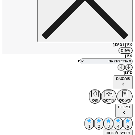
מיון וסינון
איפוס
מיון
▾
סינון
פורמטים
דיגיטלי
מודפס
קולי
ביקורות
1
2
3
4
5
מבצעים/הנחות