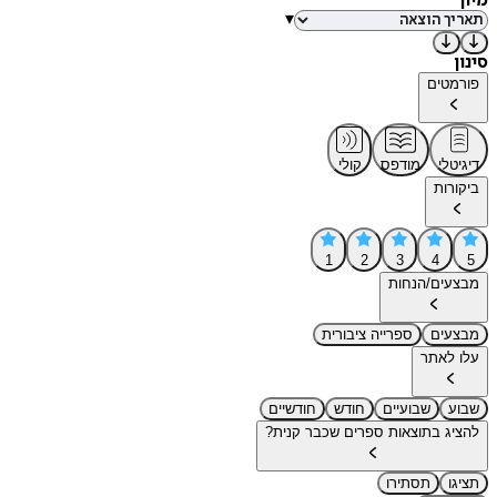
מיון
▾
סינון
פורמטים
דיגיטלי
מודפס
קולי
ביקורות
1
2
3
4
5
מבצעים/הנחות
מבצעים
ספרייה ציבורית
עלו לאתר
שבוע
שבועיים
חודש
חודשיים
להציג בתוצאות ספרים שכבר קנית?
תציגו
תסתירו