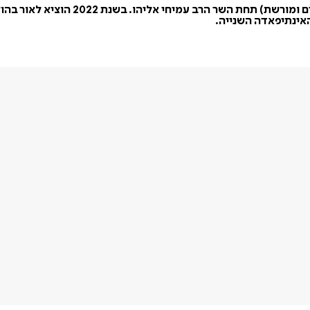
איזק משמש בתפקיד מנכ"ל משרד המורשת 
האינתיפאדה השנייה.