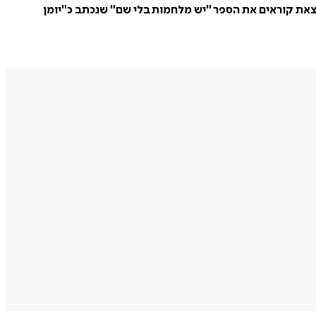
(שפוצל ממשרד ירושלים ומורשת) תחת השר הרב עמיחי אליהו. בשנת 2022 הוציא לאור בהוצאת קוראים את הספר "יש מלחמות בלי שם" שנכתב כ"יומן