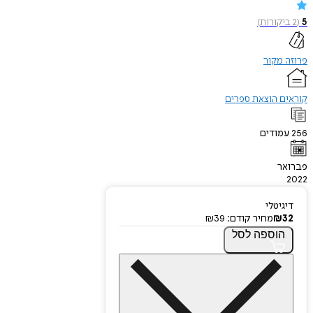
5
(
2
ביקורות
)
פרוזה מקור
קוראים הוצאת ספרים
256
עמודים
פברואר
2022
דיגיטלי
32
₪
מחיר קודם:
39
₪
הוספה
לסל