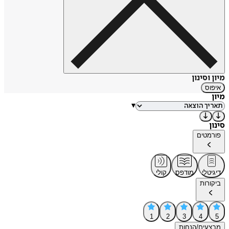
מיון וסינון
איפוס
מיון
▾
סינון
פורמטים
דיגיטלי
מודפס
קולי
ביקורות
1
2
3
4
5
מבצעים/הנחות