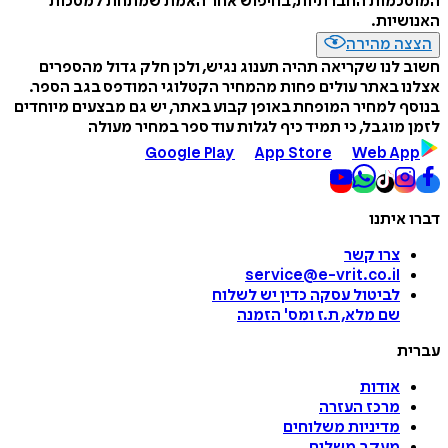
המוסכמות החברתיות, בחיפוש אחר האמת שמתחת למסכות
האנושיות.
הצצה מהירה
חשוב לנו שקריאה תהיה תענוג נגיש, ולכן חלק גדול מהספרים
אצלנו באתר עולים פחות מהמחיר הקטלוגי המודפס בגב הספר.
בנוסף למחיר המופחת באופן קבוע באתר, יש גם מבצעים מיוחדים
לזמן מוגבל, כי תמיד כיף לגלות עוד ספר במחיר מעולה
Google Play
App Store
Web App
דברו איתנו
צרו קשר
service@e-vrit.co.il
לביטול עסקה
כדין יש לשלוח
שם מלא, ת.ז ומס
'
הזמנה
עברית
אודות
מרכז העזרה
מדיניות משלוחים
מעקב משלוח