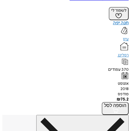
לשמור לי
חנה יפה
עיון
רסלינג
370
עמודים
אוגוסט
2018
מודפס
₪
75.2
הוספה
לסל