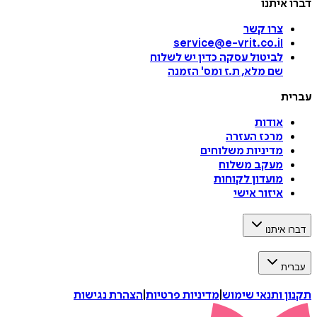
דברו איתנו
צרו קשר
service@e-vrit.co.il
לביטול עסקה
כדין יש לשלוח
שם מלא, ת.ז ומס
'
הזמנה
עברית
אודות
מרכז העזרה
מדיניות משלוחים
מעקב משלוח
מועדון לקוחות
איזור אישי
דברו איתנו
עברית
תקנון ותנאי שימוש
|
מדיניות פרטיות
|
הצהרת נגישות