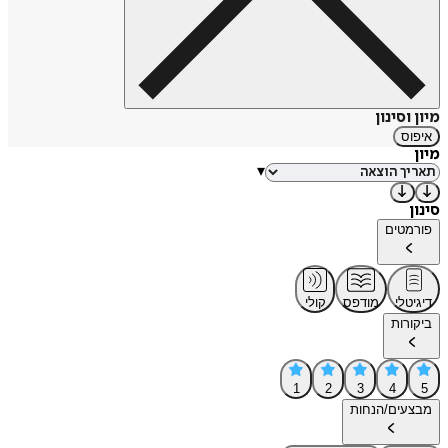
מיון וסינון
איפוס
מיון
▾
סינון
פורמטים
דיגיטלי
מודפס
קולי
ביקורות
1
2
3
4
5
מבצעים/הנחות