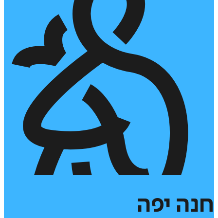
חנה
יפה