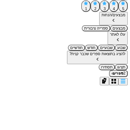
1
2
3
4
5
מבצעים/הנחות
מבצעים
ספרייה ציבורית
עלו לאתר
שבוע
שבועיים
חודש
חודשיים
להציג בתוצאות ספרים שכבר קנית?
תציגו
תסתירו
›
2
ספרים