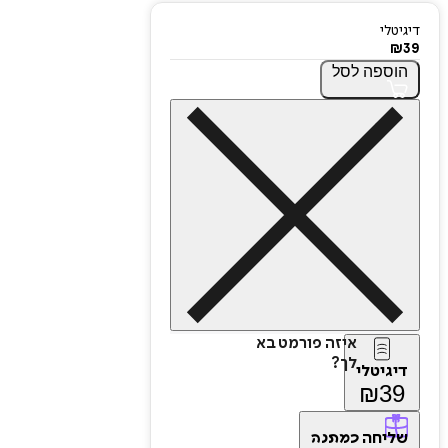
דיגיטלי
₪
39
הוספה
לסל
איזה פורמט בא
לך?
דיגיטלי
₪
39
שליחה
כמתנה