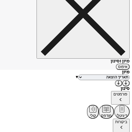
מיון וסינון
איפוס
מיון
▾
סינון
פורמטים
דיגיטלי
מודפס
קולי
ביקורות