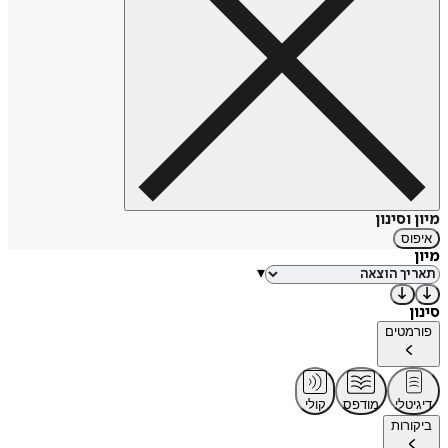
מיון וסינון
איפוס
מיון
▾
סינון
פורמטים
דיגיטלי
מודפס
קולי
ביקורות