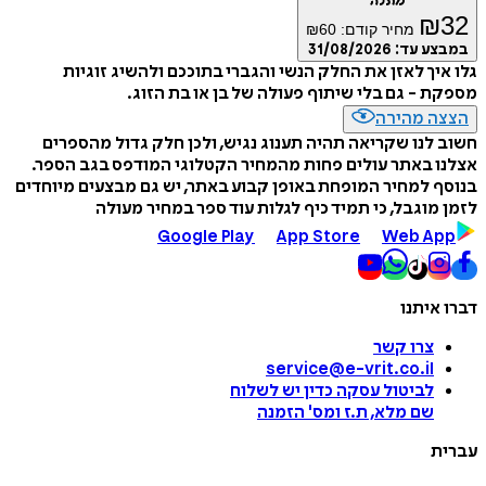
מתנה
₪
32
מחיר קודם:
60
₪
במבצע עד:
31/08/2026
גלו איך לאזן את החלק הנשי והגברי בתוככם ולהשיג זוגיות
מספקת - גם בלי שיתוף פעולה של בן או בת הזוג.
הצצה מהירה
חשוב לנו שקריאה תהיה תענוג נגיש, ולכן חלק גדול מהספרים
אצלנו באתר עולים פחות מהמחיר הקטלוגי המודפס בגב הספר.
בנוסף למחיר המופחת באופן קבוע באתר, יש גם מבצעים מיוחדים
לזמן מוגבל, כי תמיד כיף לגלות עוד ספר במחיר מעולה
Google Play
App Store
Web App
דברו איתנו
צרו קשר
service@e-vrit.co.il
לביטול עסקה
כדין יש לשלוח
שם מלא, ת.ז ומס
'
הזמנה
עברית