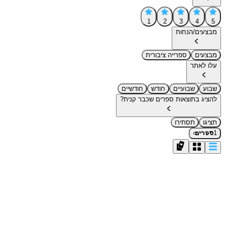
1
2
3
4
5
מבצעים/הנחות
מבצעים
ספרייה ציבורית
עלו לאתר
שבוע
שבועיים
חודש
חודשיים
להציג בתוצאות ספרים שכבר קנית?
תציגו
תסתירו
›
1
ספרים