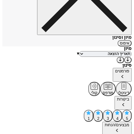
מיון וסינון
איפוס
מיון
▾
סינון
פורמטים
דיגיטלי
מודפס
קולי
ביקורות
1
2
3
4
5
מבצעים/הנחות