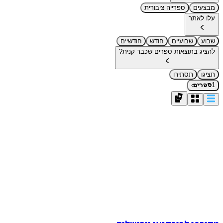
מבצעים
ספרייה ציבורית
עלו לאתר
שבוע
שבועיים
חודש
חודשיים
להציג בתוצאות ספרים שכבר קנית?
תציגו
תסתירו
›
1
ספרים