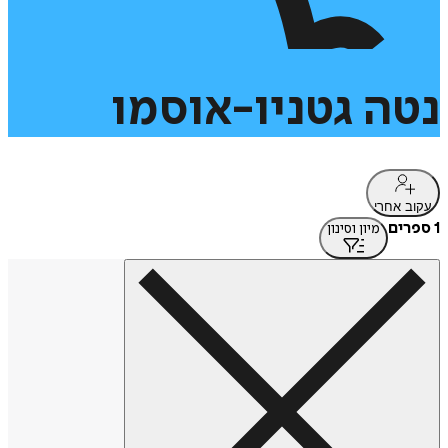
נטה
גטניו-אוסמו
עקוב אחרי
1 ספרים
מיון וסינון