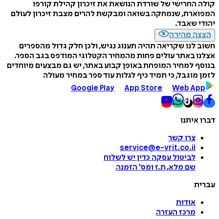
קולה החרישי של שורדת הנושאת את זיכרון קהילת קורפו
המפוארת, שנמחקה בשואה ומבקשת להרים מצבת זיכרון לעולם
יהודי שאבד.
הצצה מהירה
חשוב לנו שקריאה תהיה תענוג נגיש, ולכן חלק גדול מהספרים
אצלנו באתר עולים פחות מהמחיר הקטלוגי המודפס בגב הספר.
בנוסף למחיר המופחת באופן קבוע באתר, יש גם מבצעים מיוחדים
לזמן מוגבל, כי תמיד כיף לגלות עוד ספר במחיר מעולה
Google Play
App Store
Web App
דברו איתנו
צרו קשר
service@e-vrit.co.il
לביטול עסקה
כדין יש לשלוח
שם מלא, ת.ז ומס
'
הזמנה
עברית
אודות
מרכז העזרה