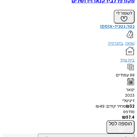
מקורפו לבירקנאו וירושלים
לשמור לי
נטה גטניו-אוסמו
שואה
ביוגרפיה
בית עקד
99
עמודים
ינואר
2023
דיגיטלי
32
₪
מחיר קודם:
49
₪
מודפס
₪
57.4
הוספה
לסל