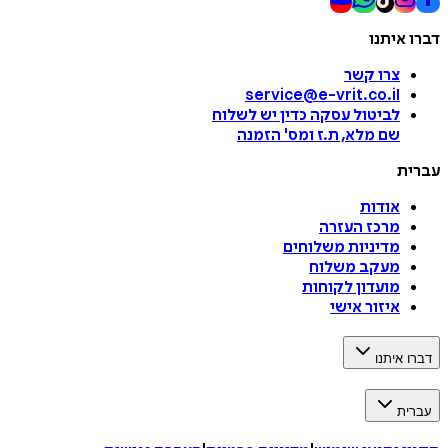
דברו איתנו
צרו קשר
service@e-vrit.co.il
לביטול עסקה
כדין יש לשלוח
שם מלא, ת.ז ומס
'
הזמנה
עברית
אודות
מרכז העזרה
מדיניות משלוחים
מעקב משלוח
מועדון לקוחות
איזור אישי
דברו איתנו
עברית