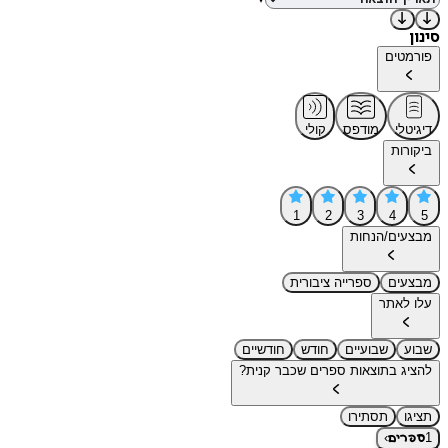
סינון
פורמטים
דיגיטלי
מודפס
קולי
ביקורות
1
2
3
4
5
מבצעים/הנחות
מבצעים
ספרייה ציבורית
עלו לאתר
שבוע
שבועיים
חודש
חודשיים
להציג בתוצאות ספרים שכבר קנית?
תציגו
תסתירו
›
1
ספרים