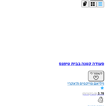
סעודה קטנה בבית טימנס
לשמור לי
ויליאם מייקפיס ת׳אקרי
3.78
(
9
ביקורות
)