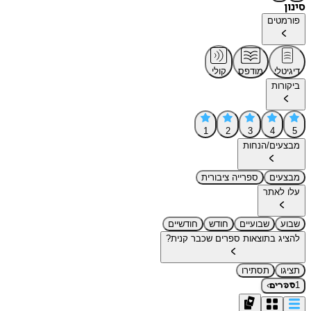
סינון
פורמטים
דיגיטלי
מודפס
קולי
ביקורות
1
2
3
4
5
מבצעים/הנחות
מבצעים
ספרייה ציבורית
עלו לאתר
שבוע
שבועיים
חודש
חודשיים
להציג בתוצאות ספרים שכבר קנית?
תציגו
תסתירו
›
1
ספרים