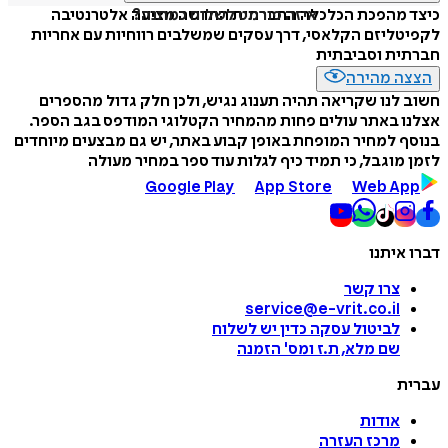
איזה פורמט לשלוח כמתנה?
כיצד מהפכת הכלכלה החברתית החדשה מציעה אלטרנטיבה
לקפיטליזם הקלאסי, דרך עסקים שמשלבים רווחיות עם אחריות
חברתית וסביבתית
הצצה מהירה
חשוב לנו שקריאה תהיה תענוג נגיש, ולכן חלק גדול מהספרים
אצלנו באתר עולים פחות מהמחיר הקטלוגי המודפס בגב הספר.
בנוסף למחיר המופחת באופן קבוע באתר, יש גם מבצעים מיוחדים
לזמן מוגבל, כי תמיד כיף לגלות עוד ספר במחיר מעולה
Google Play
App Store
Web App
דברו איתנו
צרו קשר
service@e-vrit.co.il
לביטול עסקה
כדין יש לשלוח
שם מלא, ת.ז ומס
'
הזמנה
עברית
אודות
מרכז העזרה