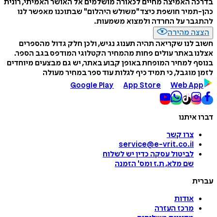
בדרכה האמיצה מחיים לכאורה מושלמים אל האושר האמיתי, רונית
כהן-תמיר חושפת כיצד "משולש היהלום" שבתוכנו מאפשר לנו
להתגבר על החרדה ולמצוא משמעות.
הצצה מהירה
חשוב לנו שקריאה תהיה תענוג נגיש, ולכן חלק גדול מהספרים
אצלנו באתר עולים פחות מהמחיר הקטלוגי המודפס בגב הספר.
בנוסף למחיר המופחת באופן קבוע באתר, יש גם מבצעים מיוחדים
לזמן מוגבל, כי תמיד כיף לגלות עוד ספר במחיר מעולה
Google Play
App Store
Web App
דברו איתנו
צרו קשר
service@e-vrit.co.il
לביטול עסקה
כדין יש לשלוח
שם מלא, ת.ז ומס
'
הזמנה
עברית
אודות
מרכז העזרה