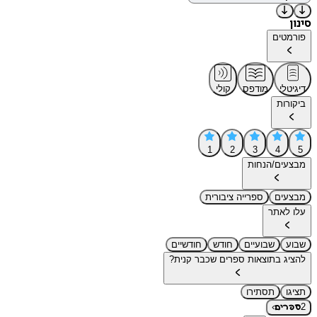
סינון
פורמטים
דיגיטלי
מודפס
קולי
ביקורות
1
2
3
4
5
מבצעים/הנחות
מבצעים
ספרייה ציבורית
עלו לאתר
שבוע
שבועיים
חודש
חודשיים
להציג בתוצאות ספרים שכבר קנית?
תציגו
תסתירו
›
2
ספרים