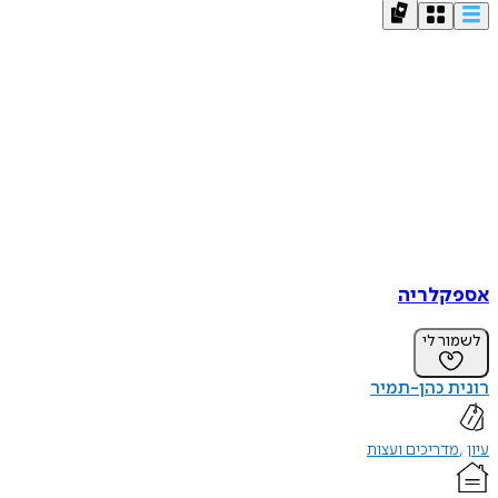
אספקלריה
לשמור לי
רונית כהן-תמיר
עיון
מדריכים ועצות