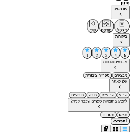
סינון
פורמטים
דיגיטלי
מודפס
קולי
ביקורות
1
2
3
4
5
מבצעים/הנחות
מבצעים
ספרייה ציבורית
עלו לאתר
שבוע
שבועיים
חודש
חודשיים
להציג בתוצאות ספרים שכבר קנית?
תציגו
תסתירו
›
1
ספרים