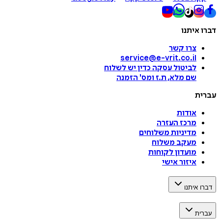
דברו איתנו
צרו קשר
service@e-vrit.co.il
לביטול עסקה
כדין יש לשלוח
שם מלא, ת.ז ומס
'
הזמנה
עברית
אודות
מרכז העזרה
מדיניות משלוחים
מעקב משלוח
מועדון לקוחות
איזור אישי
דברו איתנו
עברית