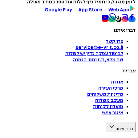
לזמן מוגבל, כי תמיד כיף לגלות עוד ספר במחיר מעולה
Google Play
App Store
Web App
דברו איתנו
צרו קשר
service@e-vrit.co.il
לביטול עסקה
כדין יש לשלוח
שם מלא, ת.ז ומס
'
הזמנה
עברית
אודות
מרכז העזרה
מדיניות משלוחים
מעקב משלוח
מועדון לקוחות
איזור אישי
דברו איתנו