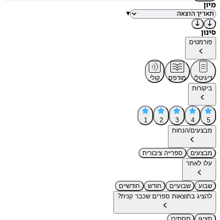
מיון
▾
סינון
פורמטים
דיגיטלי
מודפס
קולי
ביקורות
1
2
3
4
5
מבצעים/הנחות
מבצעים
ספרייה ציבורית
עלו לאתר
שבוע
שבועיים
חודש
חודשיים
להציג בתוצאות ספרים שכבר קנית?
תציגו
תסתירו