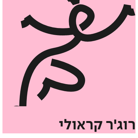
רוג'ר
קראולי