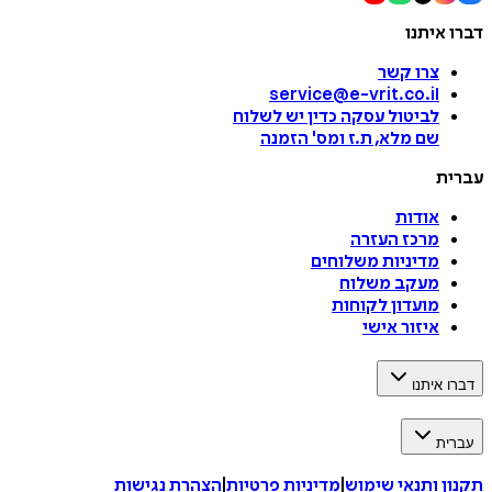
דברו איתנו
צרו קשר
service@e-vrit.co.il
לביטול עסקה
כדין יש לשלוח
שם מלא, ת.ז ומס
'
הזמנה
עברית
אודות
מרכז העזרה
מדיניות משלוחים
מעקב משלוח
מועדון לקוחות
איזור אישי
דברו איתנו
עברית
תקנון ותנאי שימוש
|
מדיניות פרטיות
|
הצהרת נגישות