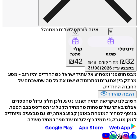
איזה פורמט לשלוח כמתנה?
דיגיטלי
קולי
מתנה
מתנה
₪
42
₪
32
מחיר קודם:
48
₪
במבצע עד:
31/08/2026
מבט חושפני ומפתיע אל עתיד ישראל כשהחרדים יהיו רוב - מסע
מרתק בין אתגרים ופתרונות שישנו את כל מה שחשבתם על
החברה החרדית.
הצצה מהירה
חשוב לנו שקריאה תהיה תענוג נגיש, ולכן חלק גדול מהספרים
אצלנו באתר עולים פחות מהמחיר הקטלוגי המודפס בגב הספר.
בנוסף למחיר המופחת באופן קבוע באתר, יש גם מבצעים מיוחדים
לזמן מוגבל, כי תמיד כיף לגלות עוד ספר במחיר מעולה
Google Play
App Store
Web App