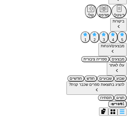
דיגיטלי
מודפס
קולי
ביקורות
1
2
3
4
5
מבצעים/הנחות
מבצעים
ספרייה ציבורית
עלו לאתר
שבוע
שבועיים
חודש
חודשיים
להציג בתוצאות ספרים שכבר קנית?
תציגו
תסתירו
›
1
ספרים