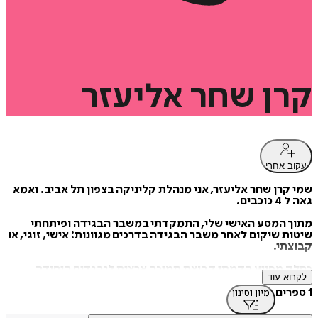
קרן
שחר
אליעזר
עקוב אחרי
שמי קרן שחר אליעזר, אני מנהלת קליניקה בצפון תל אביב. ואמא
גאה ל 4 כוכבים.
מתוך המסע האישי שלי, התמקדתי במשבר הבגידה ופיתחתי
שיטות שיקום לאחר משבר הבגידה בדרכים מגוונות: אישי, זוגי, או
קבוצתי.
כחלק מסייע הקמתי קבוצת תמיכה ארצית לנבגדים היחידה
לקרוא עוד
מסוגה בארץ, הוצאתי לאור ספר "בשם הבגידה" ויצרתי משחק
קלפים "חיזוג" לשיפור התקשורת הזוגית.
1 ספרים
מיון וסינון