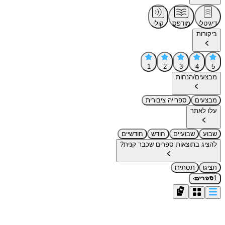
דיגיטלי
מודפס
קולי
ביקורות
1
2
3
4
5
מבצעים/הנחות
מבצעים
ספרייה ציבורית
עלו לאתר
שבוע
שבועיים
חודש
חודשיים
להציג בתוצאות ספרים שכבר קנית?
תציגו
תסתירו
›
1
ספרים