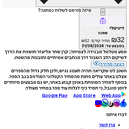
איזה פורמט לשלוח כמתנה?
דיגיטלי
מתנה
₪
32
מחיר קודם:
52
₪
במבצע עד:
31/08/2026
מסע מטלטל מבגידה לצמיחה: קרן שחר אליעזר חושפת את הדרך
לשיקום הלב השבור דרך מכתבים אמיתיים ותובנות מהשטח.
הצצה מהירה
חשוב לנו שקריאה תהיה תענוג נגיש, ולכן חלק גדול מהספרים
אצלנו באתר עולים פחות מהמחיר הקטלוגי המודפס בגב הספר.
בנוסף למחיר המופחת באופן קבוע באתר, יש גם מבצעים מיוחדים
לזמן מוגבל, כי תמיד כיף לגלות עוד ספר במחיר מעולה
Google Play
App Store
Web App
דברו איתנו
צרו קשר