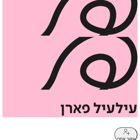
עילעיל
פארן
עקוב אחרי