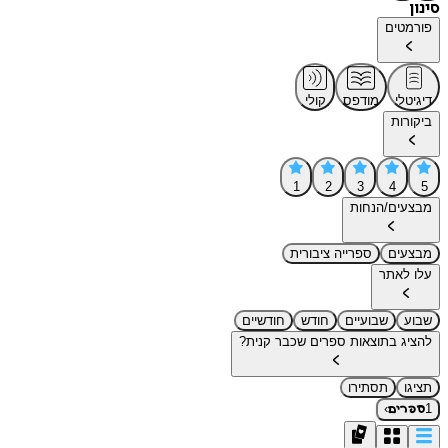
סינון
פורמטים
דיגיטלי
מודפס
קולי
ביקורות
1
2
3
4
5
מבצעים/הנחות
מבצעים
ספרייה ציבורית
עלו לאתר
שבוע
שבועיים
חודש
חודשיים
להציג בתוצאות ספרים שכבר קנית?
תציגו
תסתירו
›
1
ספרים