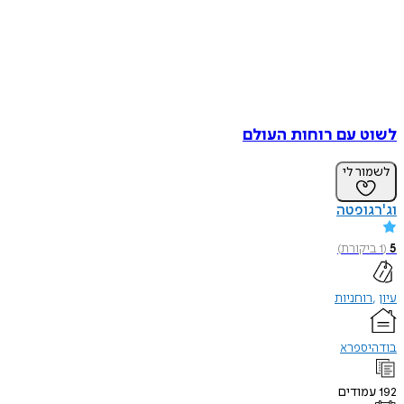
לשוט עם רוחות העולם
לשמור לי
וג'רגופטה
5
(
1
ביקורת
)
עיון
רוחניות
בודהיספרא
192
עמודים