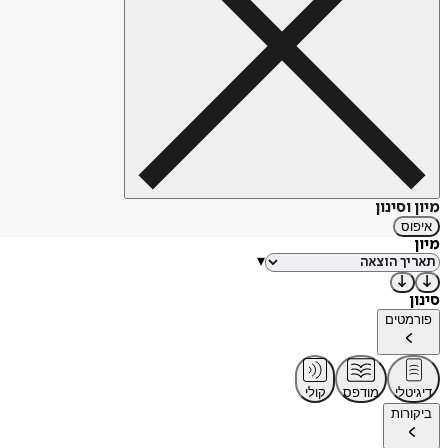
מיון וסינון
איפוס
מיון
▾
סינון
פורמטים
דיגיטלי
מודפס
קולי
ביקורות