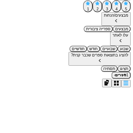
1
2
3
4
5
מבצעים/הנחות
מבצעים
ספרייה ציבורית
עלו לאתר
שבוע
שבועיים
חודש
חודשיים
להציג בתוצאות ספרים שכבר קנית?
תציגו
תסתירו
›
1
ספרים