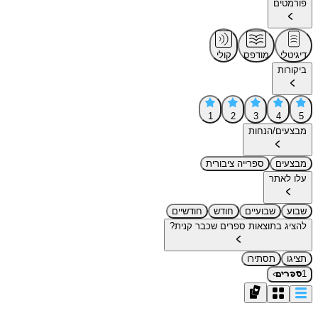
פורמטים
דיגיטלי
מודפס
קולי
ביקורות
1
2
3
4
5
מבצעים/הנחות
מבצעים
ספרייה ציבורית
עלו לאתר
שבוע
שבועיים
חודש
חודשיים
להציג בתוצאות ספרים שכבר קנית?
תציגו
תסתירו
›
1
ספרים