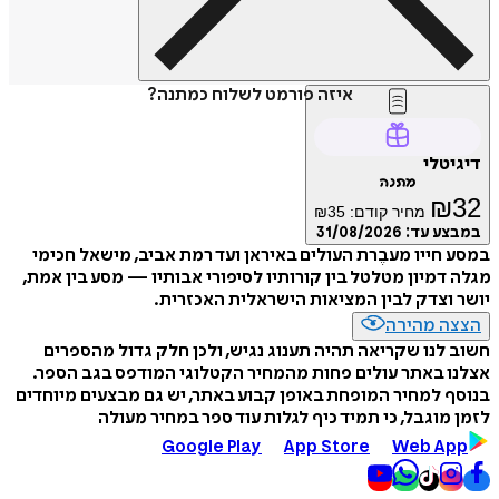
איזה פורמט לשלוח כמתנה?
דיגיטלי
מתנה
₪
32
מחיר קודם:
35
₪
במבצע עד:
31/08/2026
במסע חייו מעבֶרת העולים באיראן ועד רמת אביב, מישאל חכימי
מגלה דמיון מטלטל בין קורותיו לסיפורי אבותיו — מסע בין אמת,
יושר וצדק לבין המציאות הישראלית האכזרית.
הצצה מהירה
חשוב לנו שקריאה תהיה תענוג נגיש, ולכן חלק גדול מהספרים
אצלנו באתר עולים פחות מהמחיר הקטלוגי המודפס בגב הספר.
בנוסף למחיר המופחת באופן קבוע באתר, יש גם מבצעים מיוחדים
לזמן מוגבל, כי תמיד כיף לגלות עוד ספר במחיר מעולה
Google Play
App Store
Web App