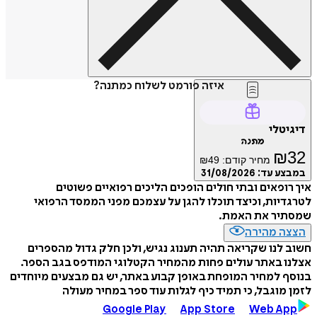
איזה פורמט לשלוח כמתנה?
דיגיטלי
מתנה
₪
32
מחיר קודם:
49
₪
במבצע עד:
31/08/2026
איך רופאים ובתי חולים הופכים הליכים רפואיים פשוטים
לטרגדיות, וכיצד תוכלו להגן על עצמכם מפני הממסד הרפואי
שמסתיר את האמת.
הצצה מהירה
חשוב לנו שקריאה תהיה תענוג נגיש, ולכן חלק גדול מהספרים
אצלנו באתר עולים פחות מהמחיר הקטלוגי המודפס בגב הספר.
בנוסף למחיר המופחת באופן קבוע באתר, יש גם מבצעים מיוחדים
לזמן מוגבל, כי תמיד כיף לגלות עוד ספר במחיר מעולה
Google Play
App Store
Web App