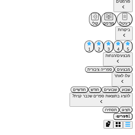
פורמטים
דיגיטלי
מודפס
קולי
ביקורות
1
2
3
4
5
מבצעים/הנחות
מבצעים
ספרייה ציבורית
עלו לאתר
שבוע
שבועיים
חודש
חודשיים
להציג בתוצאות ספרים שכבר קנית?
תציגו
תסתירו
›
1
ספרים