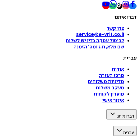
דברו איתנו
צרו קשר
service@e-vrit.co.il
לביטול עסקה
כדין יש לשלוח
שם מלא, ת.ז ומס
'
הזמנה
עברית
אודות
מרכז העזרה
מדיניות משלוחים
מעקב משלוח
מועדון לקוחות
איזור אישי
דברו איתנו
עברית