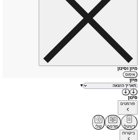
מיון וסינון
איפוס
מיון
▾
סינון
פורמטים
דיגיטלי
מודפס
קולי
ביקורות