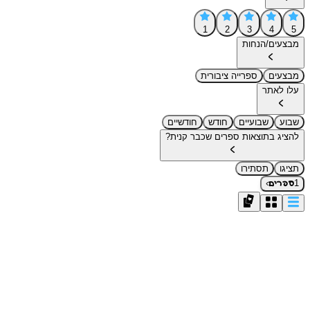
1
2
3
4
5
מבצעים/הנחות
מבצעים
ספרייה ציבורית
עלו לאתר
שבוע
שבועיים
חודש
חודשיים
להציג בתוצאות ספרים שכבר קנית?
תציגו
תסתירו
›
1
ספרים