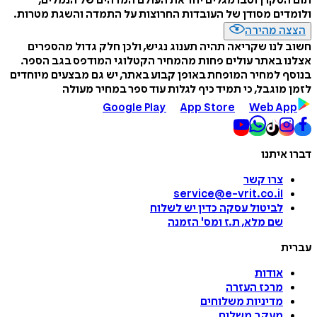
תום הסקרן וסבו מגלים יחד את העולם המדהים של הנמלים,
ולומדים מסודן של העובדות החרוצות על התמדה והשגת מטרות.
הצצה מהירה
חשוב לנו שקריאה תהיה תענוג נגיש, ולכן חלק גדול מהספרים
אצלנו באתר עולים פחות מהמחיר הקטלוגי המודפס בגב הספר.
בנוסף למחיר המופחת באופן קבוע באתר, יש גם מבצעים מיוחדים
לזמן מוגבל, כי תמיד כיף לגלות עוד ספר במחיר מעולה
Google Play
App Store
Web App
דברו איתנו
צרו קשר
service@e-vrit.co.il
לביטול עסקה
כדין יש לשלוח
שם מלא, ת.ז ומס
'
הזמנה
עברית
אודות
מרכז העזרה
מדיניות משלוחים
מעקב משלוח