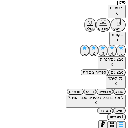
סינון
פורמטים
דיגיטלי
מודפס
קולי
ביקורות
1
2
3
4
5
מבצעים/הנחות
מבצעים
ספרייה ציבורית
עלו לאתר
שבוע
שבועיים
חודש
חודשיים
להציג בתוצאות ספרים שכבר קנית?
תציגו
תסתירו
›
1
ספרים