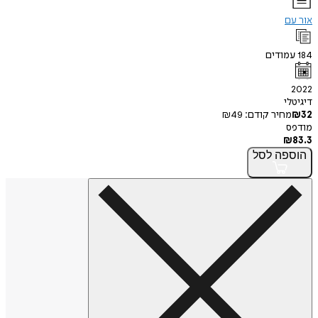
אור עם
184
עמודים
2022
דיגיטלי
32
₪
מחיר קודם:
49
₪
מודפס
₪
83.3
הוספה
לסל