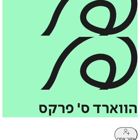
הווארד
ס'
פרקס
עקוב אחרי