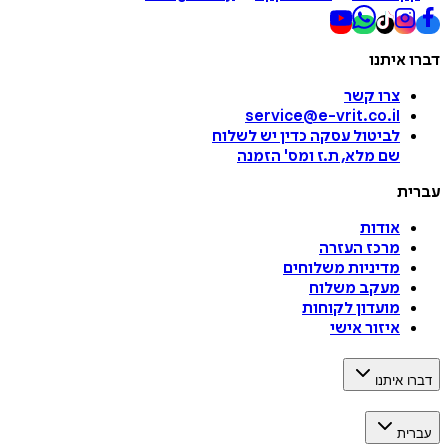
דברו איתנו
צרו קשר
service@e-vrit.co.il
לביטול עסקה
כדין יש לשלוח
שם מלא, ת.ז ומס
'
הזמנה
עברית
אודות
מרכז העזרה
מדיניות משלוחים
מעקב משלוח
מועדון לקוחות
איזור אישי
דברו איתנו
עברית