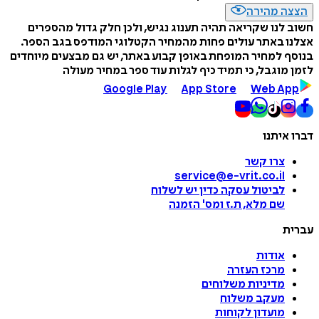
הצצה מהירה
חשוב לנו שקריאה תהיה תענוג נגיש, ולכן חלק גדול מהספרים
אצלנו באתר עולים פחות מהמחיר הקטלוגי המודפס בגב הספר.
בנוסף למחיר המופחת באופן קבוע באתר, יש גם מבצעים מיוחדים
לזמן מוגבל, כי תמיד כיף לגלות עוד ספר במחיר מעולה
Google Play
App Store
Web App
דברו איתנו
צרו קשר
service@e-vrit.co.il
לביטול עסקה
כדין יש לשלוח
שם מלא, ת.ז ומס
'
הזמנה
עברית
אודות
מרכז העזרה
מדיניות משלוחים
מעקב משלוח
מועדון לקוחות