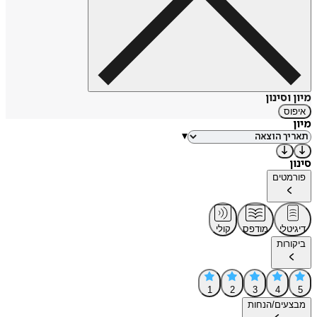
מיון וסינון
איפוס
מיון
▾
סינון
פורמטים
דיגיטלי
מודפס
קולי
ביקורות
1
2
3
4
5
מבצעים/הנחות