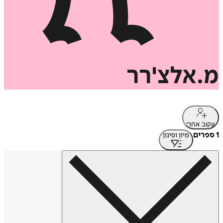
מ.אלצ'רר
עקוב אחרי
1 ספרים
מיון וסינון