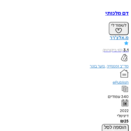
דם מלכותי
לשמור לי
מ.אלצ'רר
3.1
(
10
ביקורות
)
מד"ב ופנטזיה
נוער בוגר
ePublish
340
עמודים
2022
דיגיטלי
₪
25
הוספה
לסל