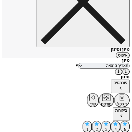
מיון וסינון
איפוס
מיון
▾
סינון
פורמטים
דיגיטלי
מודפס
קולי
ביקורות
1
2
3
4
5