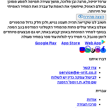
ערפד יפיפה, מרצה ובן מלוכה, מושך צעירה תמימה למסע מסוכן
בעולם האופל, שיחשוף את האמת על עברה ואת המחיר האמיתי
של חירותה.
הצצה מהירה
חשוב לנו שקריאה תהיה תענוג נגיש, ולכן חלק גדול מהספרים
אצלנו באתר עולים פחות מהמחיר הקטלוגי המודפס בגב הספר.
בנוסף למחיר המופחת באופן קבוע באתר, יש גם מבצעים מיוחדים
לזמן מוגבל, כי תמיד כיף לגלות עוד ספר במחיר מעולה
Google Play
App Store
Web App
דברו איתנו
צרו קשר
service@e-vrit.co.il
לביטול עסקה
כדין יש לשלוח
שם מלא, ת.ז ומס
'
הזמנה
עברית
אודות
מרכז העזרה