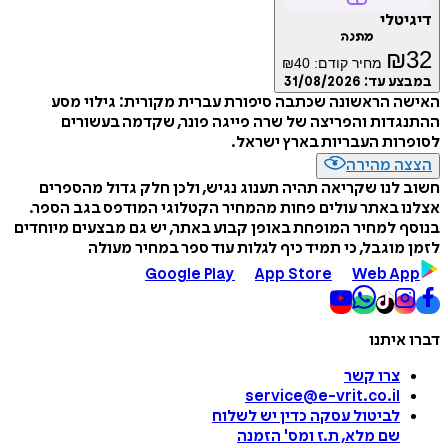
דיגיטלי
מתנה
₪
32
מחיר קודם:
40
₪
במבצע עד:
31/08/2026
האישה הראשונה שכתבה סיפורת עברית מקורית: גילוי מסע
ההתנגדות והפריצה של שרה פייגה פונר, שקדמה בעשורים
לסופרות העבריות בארץ ישראל.
הצצה מהירה
חשוב לנו שקריאה תהיה תענוג נגיש, ולכן חלק גדול מהספרים
אצלנו באתר עולים פחות מהמחיר הקטלוגי המודפס בגב הספר.
בנוסף למחיר המופחת באופן קבוע באתר, יש גם מבצעים מיוחדים
לזמן מוגבל, כי תמיד כיף לגלות עוד ספר במחיר מעולה
Google Play
App Store
Web App
דברו איתנו
צרו קשר
service@e-vrit.co.il
לביטול עסקה
כדין יש לשלוח
שם מלא, ת.ז ומס
'
הזמנה