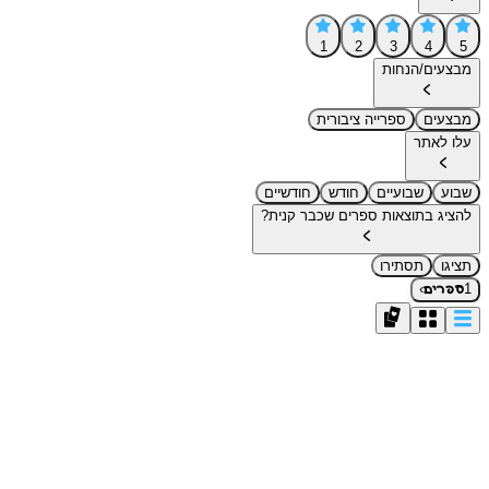
1
2
3
4
5
מבצעים/הנחות
מבצעים
ספרייה ציבורית
עלו לאתר
שבוע
שבועיים
חודש
חודשיים
להציג בתוצאות ספרים שכבר קנית?
תציגו
תסתירו
›
1
ספרים