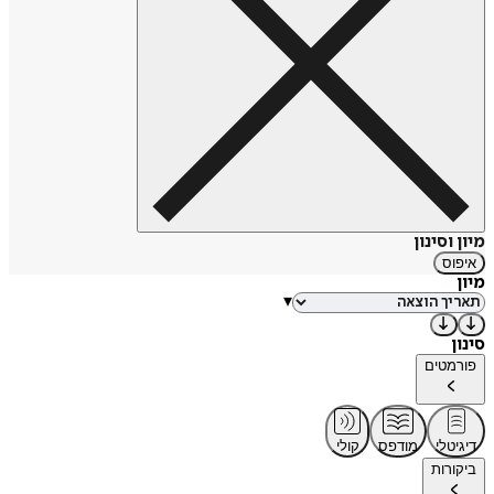
מיון וסינון
איפוס
מיון
▾
סינון
פורמטים
דיגיטלי
מודפס
קולי
ביקורות