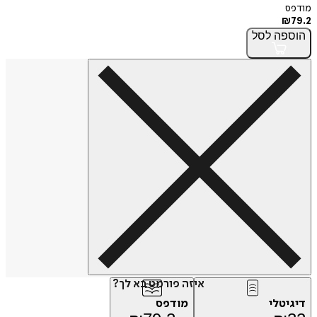
מודפס
₪
79.2
הוספה
לסל
איזה פורמט בא לך?
דיגיטלי
מודפס