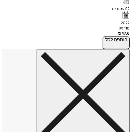
92
עמודים
2022
מודפס
₪
47.6
הוספה
לסל