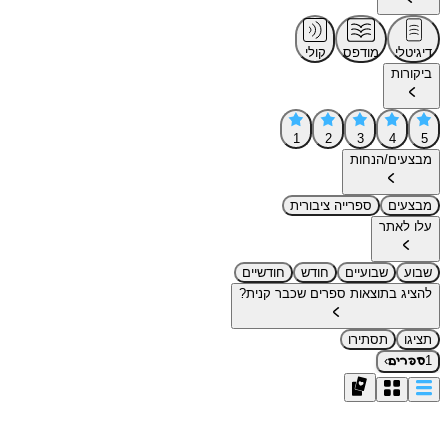
דיגיטלי
מודפס
קולי
ביקורות
1
2
3
4
5
מבצעים/הנחות
מבצעים
ספרייה ציבורית
עלו לאתר
שבוע
שבועיים
חודש
חודשיים
להציג בתוצאות ספרים שכבר קנית?
תציגו
תסתירו
›
1
ספרים