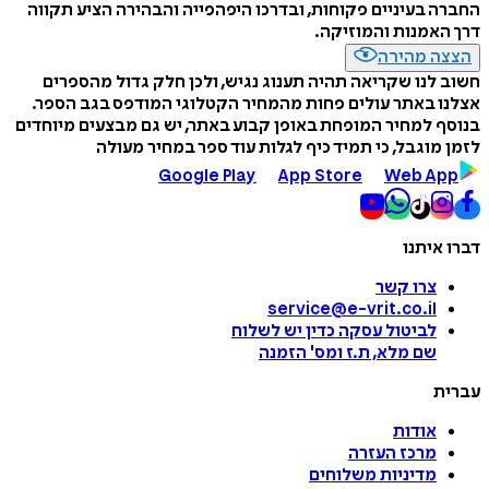
החברה בעיניים פקוחות, ובדרכו היפהפייה והבהירה הציע תקווה
דרך האמנות והמוזיקה.
הצצה מהירה
חשוב לנו שקריאה תהיה תענוג נגיש, ולכן חלק גדול מהספרים
אצלנו באתר עולים פחות מהמחיר הקטלוגי המודפס בגב הספר.
בנוסף למחיר המופחת באופן קבוע באתר, יש גם מבצעים מיוחדים
לזמן מוגבל, כי תמיד כיף לגלות עוד ספר במחיר מעולה
Google Play
App Store
Web App
דברו איתנו
צרו קשר
service@e-vrit.co.il
לביטול עסקה
כדין יש לשלוח
שם מלא, ת.ז ומס
'
הזמנה
עברית
אודות
מרכז העזרה
מדיניות משלוחים