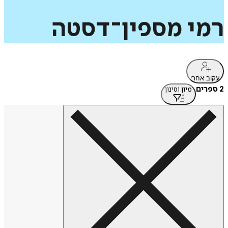
רמי
מספין־דסטה
עקוב אחרי
2 ספרים
מיון וסינון