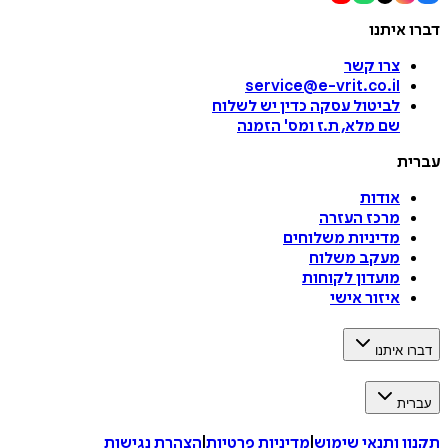
דברו איתנו
צרו קשר
service@e-vrit.co.il
לביטול עסקה
כדין יש לשלוח
שם מלא, ת.ז ומס
'
הזמנה
עברית
אודות
מרכז העזרה
מדיניות משלוחים
מעקב משלוח
מועדון לקוחות
איזור אישי
דברו איתנו
עברית
תקנון ותנאי שימוש
|
מדיניות פרטיות
|
הצהרת נגישות