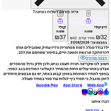
איזה פורמט לשלוח כמתנה?
דיגיטלי
קולי
מתנה
מתנה
₪
37
₪
32
מחיר קודם:
42
₪
במבצע עד:
31/08/2026
ילד בודד מגלה דמות מסתורית ורדיו עתיק שמובילים אותו
להרפתקה מרגשת ומשנה חיים, בסיפור שמחמם את הלב.
הצצה מהירה
חשוב לנו שקריאה תהיה תענוג נגיש, ולכן חלק גדול מהספרים
אצלנו באתר עולים פחות מהמחיר הקטלוגי המודפס בגב הספר.
בנוסף למחיר המופחת באופן קבוע באתר, יש גם מבצעים מיוחדים
לזמן מוגבל, כי תמיד כיף לגלות עוד ספר במחיר מעולה
Google Play
App Store
Web App
דברו איתנו
צרו קשר