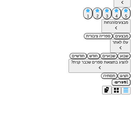
1
2
3
4
5
מבצעים/הנחות
מבצעים
ספרייה ציבורית
עלו לאתר
שבוע
שבועיים
חודש
חודשיים
להציג בתוצאות ספרים שכבר קנית?
תציגו
תסתירו
›
1
ספרים