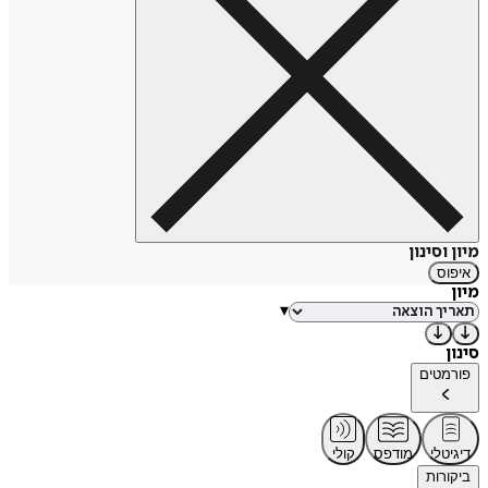
מיון וסינון
איפוס
מיון
▾
סינון
פורמטים
דיגיטלי
מודפס
קולי
ביקורות