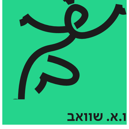
ו.א.
שוואב