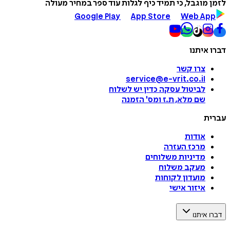
לזמן מוגבל, כי תמיד כיף לגלות עוד ספר במחיר מעולה
Google Play
App Store
Web App
דברו איתנו
צרו קשר
service@e-vrit.co.il
לביטול עסקה
כדין יש לשלוח
שם מלא, ת.ז ומס
'
הזמנה
עברית
אודות
מרכז העזרה
מדיניות משלוחים
מעקב משלוח
מועדון לקוחות
איזור אישי
דברו איתנו