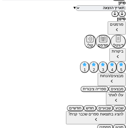
מיון
▾
סינון
פורמטים
דיגיטלי
מודפס
קולי
ביקורות
1
2
3
4
5
מבצעים/הנחות
מבצעים
ספרייה ציבורית
עלו לאתר
שבוע
שבועיים
חודש
חודשיים
להציג בתוצאות ספרים שכבר קנית?
תציגו
תסתירו