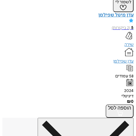
לשמור לי
עדן מיטל שפילמן
5
(
2
ביקורות
)
שירה
עדן שפילמן
58
עמודים
2024
דיגיטלי
₪
0
הוספה
לסל