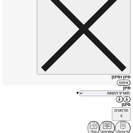
מיון וסינון
איפוס
מיון
▾
סינון
פורמטים
דיגיטלי
מודפס
קולי