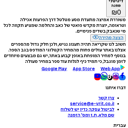
דיגיטלי
מתנה
₪
0
משוררת אמיצה מתעדת מסע מטלטל דרך הפרעות אכילה
וטראומה, יוצרת מקדש פואטי של כאב והחלמה שמציע תקווה לכל
מי שנאבק בשדים פנימיים.
הצצה מהירה
חשוב לנו שקריאה תהיה תענוג נגיש, ולכן חלק גדול מהספרים
אצלנו באתר עולים פחות מהמחיר הקטלוגי המודפס בגב הספר.
בנוסף למחיר המופחת באופן קבוע באתר, יש גם מבצעים מיוחדים
לזמן מוגבל, כי תמיד כיף לגלות עוד ספר במחיר מעולה
Google Play
App Store
Web App
דברו איתנו
צרו קשר
service@e-vrit.co.il
לביטול עסקה
כדין יש לשלוח
שם מלא, ת.ז ומס
'
הזמנה
עברית