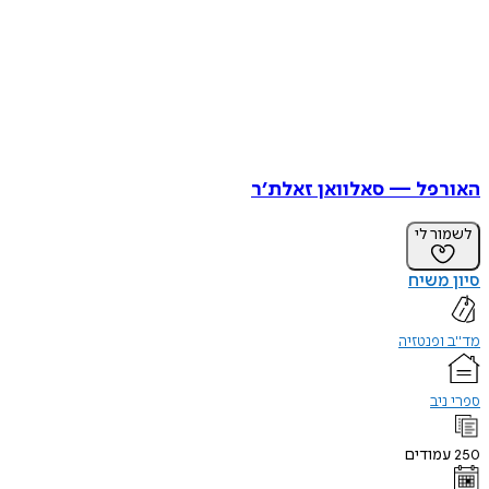
האורפל — סאלוואן זאלת׳ר
לשמור לי
סיון משיח
מד"ב ופנטזיה
ספרי ניב
250
עמודים