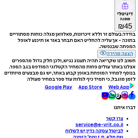
דיגיטלי
מתנה
₪
45
בודדה בעולם זר וללא זיכרונות, סאלוואן מגלה כוחות מסתוריים
בתוכה - אך עליה להחליט האם תבחר באור או תיכנע לאופל
המפתה שבנפשה.
הצצה מהירה
חשוב לנו שקריאה תהיה תענוג נגיש, ולכן חלק גדול מהספרים
אצלנו באתר עולים פחות מהמחיר הקטלוגי המודפס בגב הספר.
בנוסף למחיר המופחת באופן קבוע באתר, יש גם מבצעים מיוחדים
לזמן מוגבל, כי תמיד כיף לגלות עוד ספר במחיר מעולה
Google Play
App Store
Web App
דברו איתנו
צרו קשר
service@e-vrit.co.il
לביטול עסקה
כדין יש לשלוח
שם מלא, ת.ז ומס
'
הזמנה