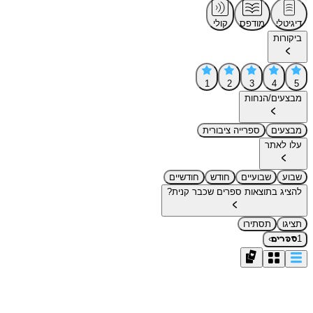
דיגיטלי
מודפס
קולי
ביקורות
1
2
3
4
5
מבצעים/הנחות
מבצעים
ספרייה ציבורית
עלו לאתר
שבוע
שבועיים
חודש
חודשיים
להציג בתוצאות ספרים שכבר קנית?
תציגו
תסתירו
›
1
ספרים