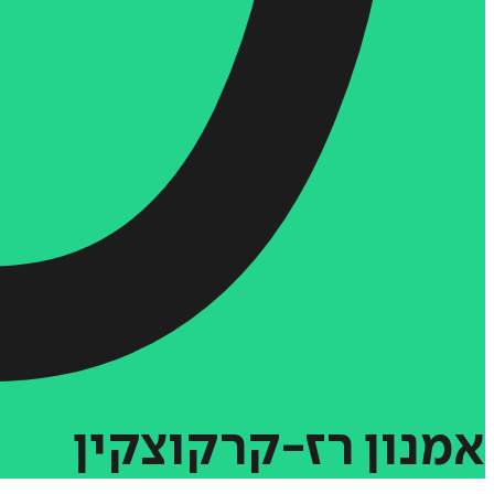
אמנון
רז-קרקוצקין