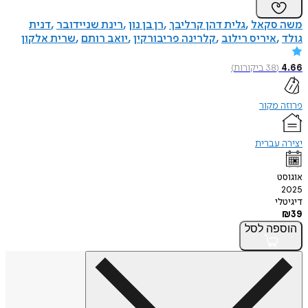
משה סקאל
גלית דהן קרליבך
רן בן נון
רינת שניידובר
דנית
גולד
איריס רילוב
קלרינה פריבורקין
יואב רותם
שרית אלקון
4.66
(
38
ביקורות
)
פרוזה מקור
יצירה עברית
אוגוסט
2025
דיגיטלי
₪
39
הוספה
לסל