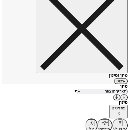
מיון וסינון
איפוס
מיון
▾
סינון
פורמטים
דיגיטלי
מודפס
קולי