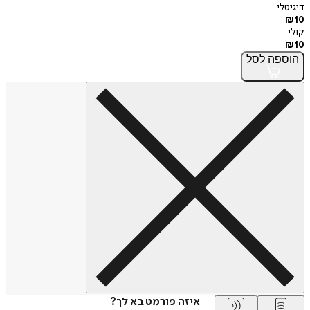
דיגיטלי
₪
10
קולי
₪
10
הוספה
לסל
איזה פורמט בא לך?