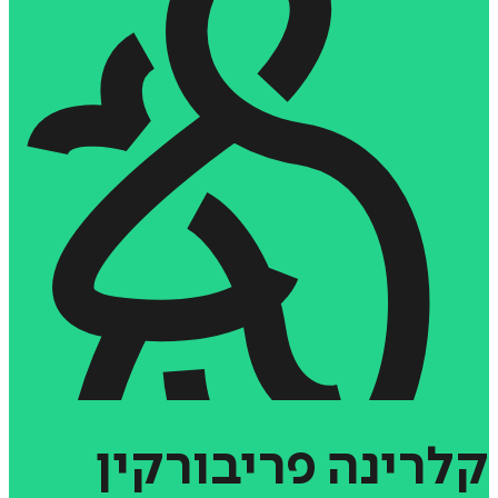
קלרינה
פריבורקין