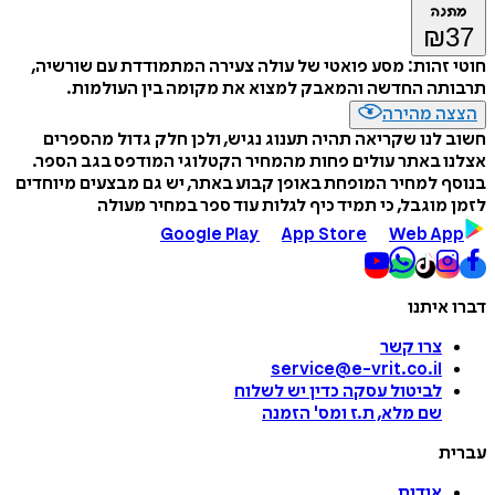
מתנה
₪
37
חוטי זהות: מסע פואטי של עולה צעירה המתמודדת עם שורשיה,
תרבותה החדשה והמאבק למצוא את מקומה בין העולמות.
הצצה מהירה
חשוב לנו שקריאה תהיה תענוג נגיש, ולכן חלק גדול מהספרים
אצלנו באתר עולים פחות מהמחיר הקטלוגי המודפס בגב הספר.
בנוסף למחיר המופחת באופן קבוע באתר, יש גם מבצעים מיוחדים
לזמן מוגבל, כי תמיד כיף לגלות עוד ספר במחיר מעולה
Google Play
App Store
Web App
דברו איתנו
צרו קשר
service@e-vrit.co.il
לביטול עסקה
כדין יש לשלוח
שם מלא, ת.ז ומס
'
הזמנה
עברית
אודות