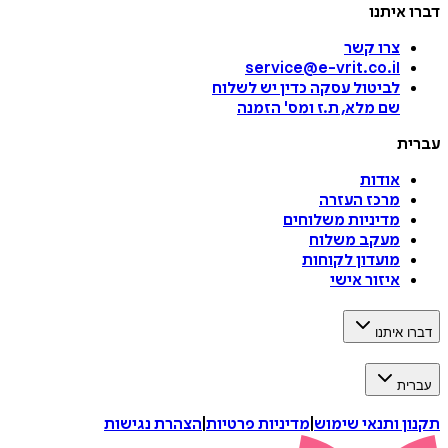
דברו איתנו
צרו קשר
service@e-vrit.co.il
לביטול עסקה
כדין יש לשלוח
שם מלא, ת.ז ומס
'
הזמנה
עברית
אודות
מרכז העזרה
מדיניות משלוחים
מעקב משלוח
מועדון לקוחות
איזור אישי
דברו איתנו
עברית
תקנון ותנאי שימוש
|
מדיניות פרטיות
|
הצהרת נגישות