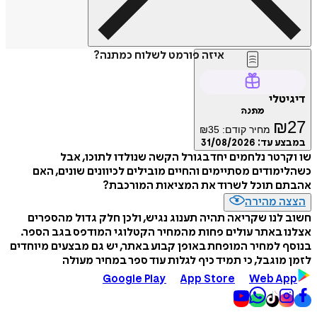
איזה פורמט לשלוח כמתנה?
דיגיטלי
מתנה
₪
27
מחיר קודם:
35
₪
במבצע עד:
31/08/2026
שו וקרטר נלחמים יחד בגורל הקשה שנולדו לתוכו, אבל
כשהלימודים מסתיימים והחיים מובילים לכיוונים שונים, האם
אהבתם תוכל לשרוד את המציאות המורכבת?
הצצה מהירה
חשוב לנו שקריאה תהיה תענוג נגיש, ולכן חלק גדול מהספרים
אצלנו באתר עולים פחות מהמחיר הקטלוגי המודפס בגב הספר.
בנוסף למחיר המופחת באופן קבוע באתר, יש גם מבצעים מיוחדים
לזמן מוגבל, כי תמיד כיף לגלות עוד ספר במחיר מעולה
Google Play
App Store
Web App