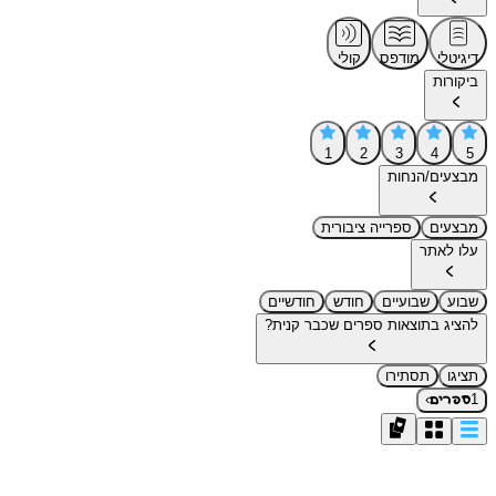
דיגיטלי
מודפס
קולי
ביקורות
1
2
3
4
5
מבצעים/הנחות
מבצעים
ספרייה ציבורית
עלו לאתר
שבוע
שבועיים
חודש
חודשיים
להציג בתוצאות ספרים שכבר קנית?
תציגו
תסתירו
›
1
ספרים