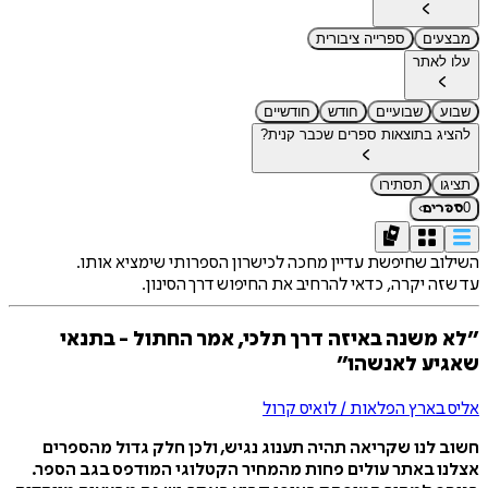
מבצעים
ספרייה ציבורית
עלו לאתר
שבוע
שבועיים
חודש
חודשיים
להציג בתוצאות ספרים שכבר קנית?
תציגו
תסתירו
›
0
ספרים
השילוב שחיפשת עדיין מחכה לכישרון הספרותי שימציא אותו.
עד שזה יקרה, כדאי להרחיב את החיפוש דרך הסינון.
״לא משנה באיזה דרך תלכי, אמר החתול - בתנאי
שאגיע לאנשהו״
אליס בארץ הפלאות / לואיס קרול
חשוב לנו שקריאה תהיה תענוג נגיש, ולכן חלק גדול מהספרים
אצלנו באתר עולים פחות מהמחיר הקטלוגי המודפס בגב הספר.