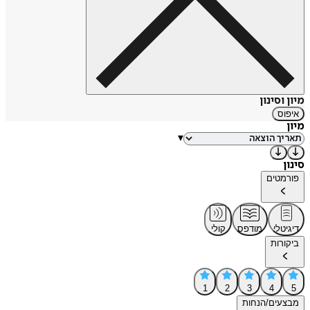
מיון וסינון
איפוס
מיון
▾
סינון
פורמטים
דיגיטלי
מודפס
קולי
ביקורות
1
2
3
4
5
מבצעים/הנחות