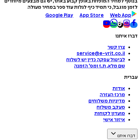
בנוסף למחיר המופחת באופן קבוע באתר, יש גם מבצעים מיוחדים
לזמן מוגבל, כי תמיד כיף לגלות עוד ספר במחיר מעולה
Google Play
App Store
Web App
דברו איתנו
צרו קשר
service@e-vrit.co.il
לביטול עסקה
כדין יש לשלוח
שם מלא, ת.ז ומס
'
הזמנה
עברית
אודות
מרכז העזרה
מדיניות משלוחים
מעקב משלוח
מועדון לקוחות
איזור אישי
דברו איתנו