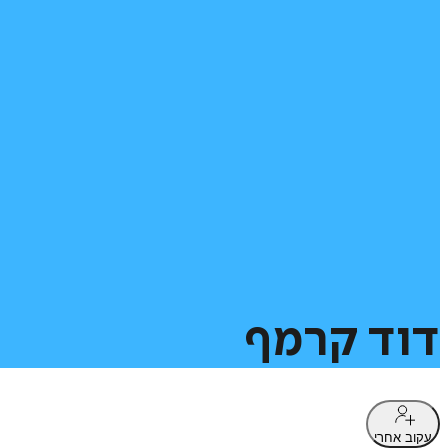
דוד
קרמף
עקוב אחרי