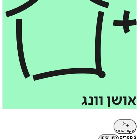
אושן
וונג
עקוב אחרי
2 ספרים
מיון וסינון