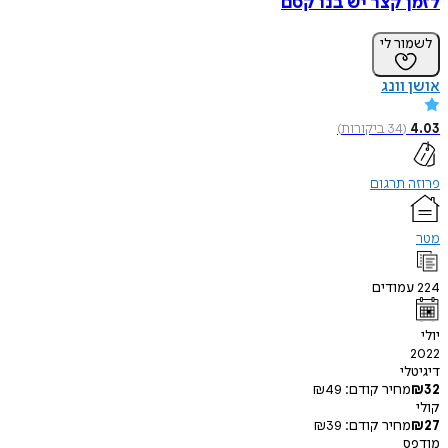
לזמן קצר יש בנו קסם
לשמור לי
אושן וונג
4.03
(
34
ביקורות
)
פרוזה תרגום
מטר
224
עמודים
יולי
2022
דיגיטלי
32
₪
מחיר קודם:
49
₪
קולי
27
₪
מחיר קודם:
39
₪
מודפס