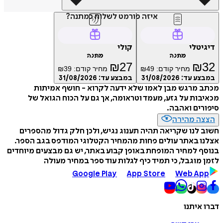
איזה פורמט לשלוח כמתנה?
דיגיטלי
קולי
מתנה
מתנה
₪
27
₪
32
מחיר קודם:
49
₪
מחיר קודם:
39
₪
במבצע עד:
31/08/2026
במבצע עד:
31/08/2026
מכתב מרגש מבן לאמו שלא ידעה לקרוא - חושף אמיתות
מכאיבות על גזע, מעמד וטראומה, אך גם על הכוח הגואל של
סיפורים ואהבה.
הצצה מהירה
חשוב לנו שקריאה תהיה תענוג נגיש, ולכן חלק גדול מהספרים
אצלנו באתר עולים פחות מהמחיר הקטלוגי המודפס בגב הספר.
בנוסף למחיר המופחת באופן קבוע באתר, יש גם מבצעים מיוחדים
לזמן מוגבל, כי תמיד כיף לגלות עוד ספר במחיר מעולה
Google Play
App Store
Web App
דברו איתנו