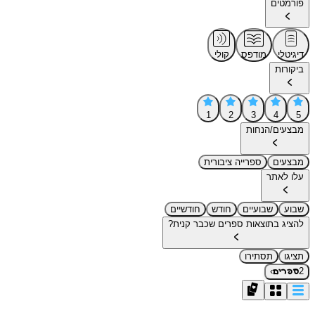
פורמטים
דיגיטלי
מודפס
קולי
ביקורות
1
2
3
4
5
מבצעים/הנחות
מבצעים
ספרייה ציבורית
עלו לאתר
שבוע
שבועיים
חודש
חודשיים
להציג בתוצאות ספרים שכבר קנית?
תציגו
תסתירו
›
2
ספרים