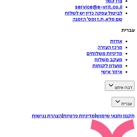
צרו קשר
service@e-vrit.co.il
לביטול עסקה
כדין יש לשלוח
שם מלא, ת.ז ומס
'
הזמנה
עברית
אודות
מרכז העזרה
מדיניות משלוחים
מעקב משלוח
מועדון לקוחות
איזור אישי
דברו איתנו
עברית
תקנון ותנאי שימוש
|
מדיניות פרטיות
|
הצהרת נגישות