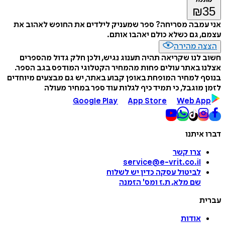
מתנה
₪
35
אני עמבה מסריחה? ספר שמעניק לילדים את החופש לאהוב את
עצמם, גם כשלא כולם יאהבו אותם.
הצצה מהירה
חשוב לנו שקריאה תהיה תענוג נגיש, ולכן חלק גדול מהספרים
אצלנו באתר עולים פחות מהמחיר הקטלוגי המודפס בגב הספר.
בנוסף למחיר המופחת באופן קבוע באתר, יש גם מבצעים מיוחדים
לזמן מוגבל, כי תמיד כיף לגלות עוד ספר במחיר מעולה
Google Play
App Store
Web App
דברו איתנו
צרו קשר
service@e-vrit.co.il
לביטול עסקה
כדין יש לשלוח
שם מלא, ת.ז ומס
'
הזמנה
עברית
אודות