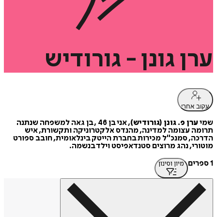
ערן
גונן
-
גורודיש
עקוב אחרי
שמי
ערן פ. גונן (גורודיש)
, אני בן 46 , בן גאה למשפחה שנתנה
תרומה עצומה למדינה, מהנדס אלקטרוניקה ותקשורת, איש
הדרכה, סמנכ"ל מכירות בחברת הייטק בינלאומית, חובב ספורט
מוטורי, נהג מרוצים סטנדאפיסט וילד בנשמה.
1 ספרים
מיון וסינון