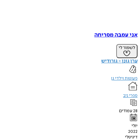
אני עמבה מסריחה
לשמור לי
ערן גונן - גורודיש
פעוטות וילדי גן
ספרי ניב
28
עמודים
יולי
2022
דיגיטלי