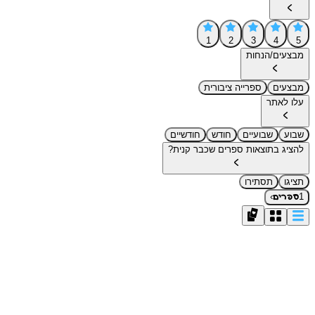
1
2
3
4
5
מבצעים/הנחות
מבצעים
ספרייה ציבורית
עלו לאתר
שבוע
שבועיים
חודש
חודשיים
להציג בתוצאות ספרים שכבר קנית?
תציגו
תסתירו
›
1
ספרים