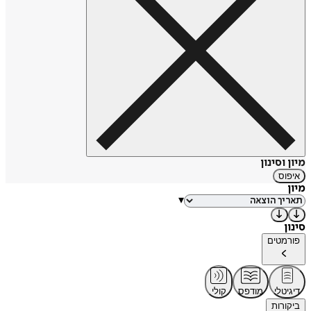
מיון וסינון
איפוס
מיון
▾
סינון
פורמטים
דיגיטלי
מודפס
קולי
ביקורות