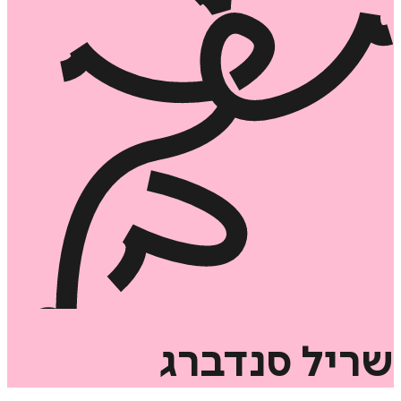
שריל
סנדברג