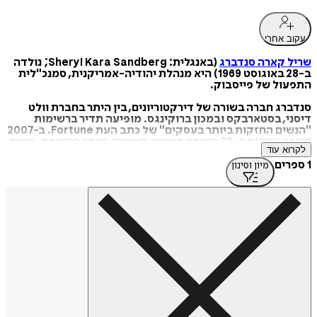
עקוב אחרי
שריל קארה סנדברג
(באנגלית: Sheryl Kara Sandberg; נולדה
ב-28 באוגוסט 1969) היא מנהלת יהודיה-אמריקנית, סמנכ"לית
התפעול של פייסבוק.
סנדברג חברה בשורה של דירקטוריונים, בין היתר בחברת וולט
דיסני, בסטארבקס ובמכון ברוקינגס. מופיעה תדיר ברשימות
"הנשים החזקות ביותר בעסקים" של כתב העת Fortune. ב-2007
דורגה במקום ה-29 והייתה האישה הצעירה ביותר ברשימה. בשנה
לקרוא עוד
זו דורגה גם במקום ה-19 ברשימת 50 "הנשים הבולטות" של הוול
סטריט ג'ורנל. בשנת 2011 דורגה במקום החמישי ברשימת "100
1 ספרים
מיון וסינון
הנשים החזקות ביותר בעולם" של המגזין פורבס.