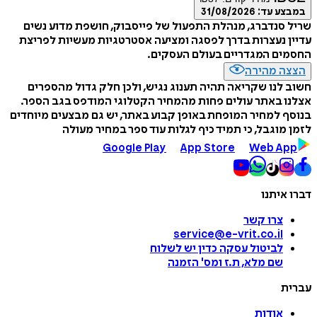
במבצע עד:
31/08/2026
שריל סנדברג, מנהלת התפעול של פייסבוק, חושפת מדוע נשים
עדיין נעצרות בדרך לפסגה ומציעה אסטרטגיות מעשיות לפריצת
החסמים המגדריים בעולם העסקים.
הצצה מהירה
חשוב לנו שקריאה תהיה תענוג נגיש, ולכן חלק גדול מהספרים
אצלנו באתר עולים פחות מהמחיר הקטלוגי המודפס בגב הספר.
בנוסף למחיר המופחת באופן קבוע באתר, יש גם מבצעים מיוחדים
לזמן מוגבל, כי תמיד כיף לגלות עוד ספר במחיר מעולה
Google Play
App Store
Web App
דברו איתנו
צרו קשר
service@e-vrit.co.il
לביטול עסקה
כדין יש לשלוח
שם מלא, ת.ז ומס
'
הזמנה
עברית
אודות