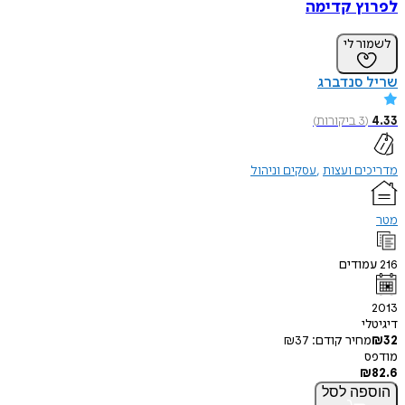
לפרוץ קדימה
לשמור לי
שריל סנדברג
4.33
(
3
ביקורות
)
מדריכים ועצות
עסקים וניהול
מטר
216
עמודים
2013
דיגיטלי
32
₪
מחיר קודם:
37
₪
מודפס
₪
82.6
הוספה
לסל