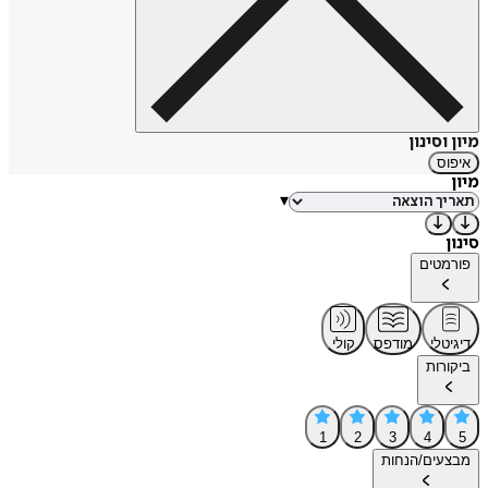
מיון וסינון
איפוס
מיון
▾
סינון
פורמטים
דיגיטלי
מודפס
קולי
ביקורות
1
2
3
4
5
מבצעים/הנחות