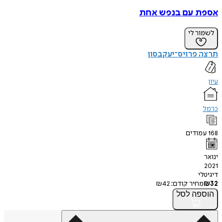
אספת עם בנפש אחת
לשמור לי
תרצה פרויס־יעקבסון
עיון
כרמל
168
עמודים
ינואר
2021
דיגיטלי
32
₪
מחיר קודם:
42
₪
הוספה
לסל