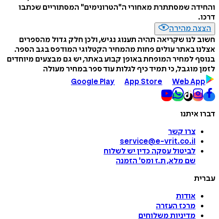
והחידה שמסתתרת מאחורי ה"הטרונימים" המסתוריים שכתבו
דרכו.
הצצה מהירה
חשוב לנו שקריאה תהיה תענוג נגיש, ולכן חלק גדול מהספרים
אצלנו באתר עולים פחות מהמחיר הקטלוגי המודפס בגב הספר.
בנוסף למחיר המופחת באופן קבוע באתר, יש גם מבצעים מיוחדים
לזמן מוגבל, כי תמיד כיף לגלות עוד ספר במחיר מעולה
Google Play
App Store
Web App
דברו איתנו
צרו קשר
service@e-vrit.co.il
לביטול עסקה
כדין יש לשלוח
שם מלא, ת.ז ומס
'
הזמנה
עברית
אודות
מרכז העזרה
מדיניות משלוחים