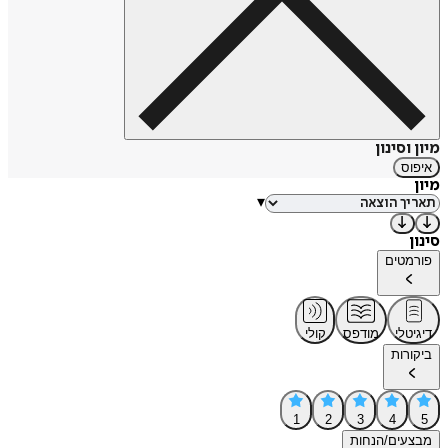
מיון וסינון
איפוס
מיון
▾
סינון
פורמטים
דיגיטלי
מודפס
קולי
ביקורות
1
2
3
4
5
מבצעים/הנחות