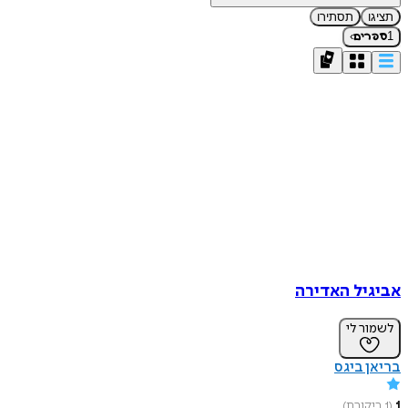
תציגו
תסתירו
›
1
ספרים
אביגיל האדירה
לשמור לי
בריאן ביגס
1
(
1
ביקורת
)