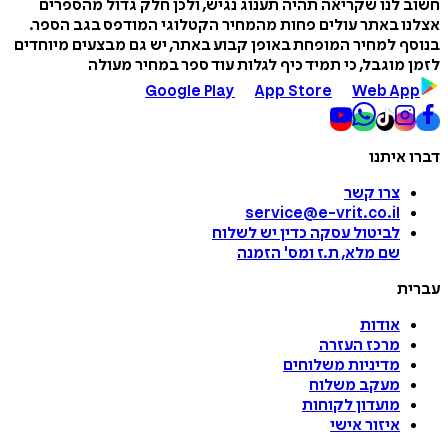
חשוב לנו שקריאה תהיה תענוג נגיש, ולכן חלק גדול מהספרים
אצלנו באתר עולים פחות מהמחיר הקטלוגי המודפס בגב הספר.
בנוסף למחיר המופחת באופן קבוע באתר, יש גם מבצעים מיוחדים
לזמן מוגבל, כי תמיד כיף לגלות עוד ספר במחיר מעולה
Google Play
App Store
Web App
דברו איתנו
צרו קשר
service@e-vrit.co.il
לביטול עסקה
כדין יש לשלוח
שם מלא, ת.ז ומס
'
הזמנה
עברית
אודות
מרכז העזרה
מדיניות משלוחים
מעקב משלוח
מועדון לקוחות
איזור אישי