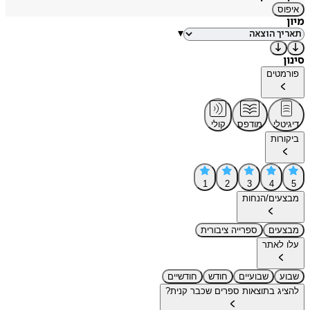
איפוס
מיון
▾
סינון
פורמטים
דיגיטלי
מודפס
קולי
ביקורות
1
2
3
4
5
מבצעים/הנחות
מבצעים
ספרייה ציבורית
עלו לאתר
שבוע
שבועיים
חודש
חודשיים
להציג בתוצאות ספרים שכבר קנית?