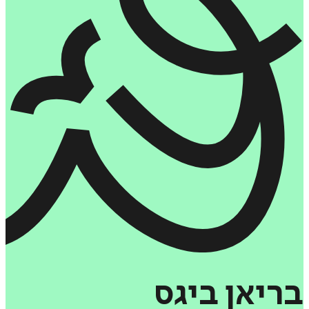
בריאן
ביגס